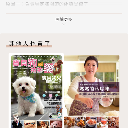
原因一：負責穩定膝關節的組織受傷了
▍登山過程中要如何補充水分、熱量，又該吃什麼才
原因二：肌肉沒有被喚醒
對？該吃保健食品嗎？
原因三：膝關節的張力失衡
閱讀更多
▍我已經安排＿＿個月後要登山，我該怎麼安排訓練計
原因四：肌肉疲勞
畫？
原因五：腳踝活動度受限
▍週末臨時被朋友找去爬山，平時沒在訓練的我，臨時
其他人也買了
原因六：需補充水分、熱量、電解質及保健食品
抱佛腳可以做什麼？
Chapter 3 肌肉喚醒術
▍登完山和訓練完覺得身體疲勞，平時該怎麼主動照護
健康的淋巴系統＝良好的肌肉反應
自己的肌肉？
神經淋巴反射區
▍除了肌力訓練外，該怎麼為登山健行安排有氧訓練？
改善淋巴系統流動的其他方式
……關於登山訓練相關的所有疑問，本書都將為你一一
Chapter 4 肌力訓練動作的選擇
解答！
如何選擇符合登山需求的肌力訓練動作？
肌力訓練動作介紹
本書作者梁友瑋（山姆伯伯）所創立的「山姆伯伯工作
Chapter 5 登山過程腳步卡卡，如何發展靈活的腳步
坊」，
髖關節活動操
是國內目前許多健身和肌力訓練教練、學員及運動員密
跳圈圈
切關注追蹤的運動知識平台，也提供實際的訓練、顧問