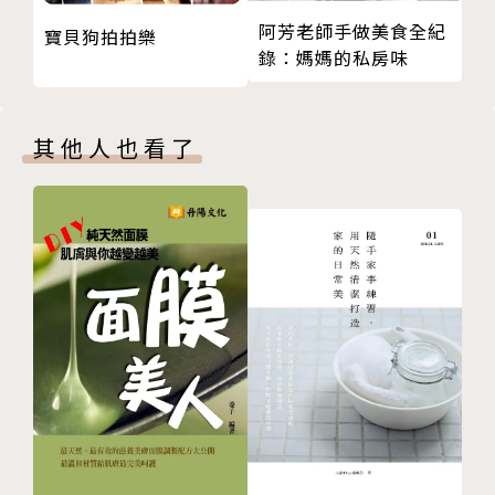
Chapter 6 改善下坡能力
服務，
阿芳老師手做美食全紀
寶貝狗拍拍樂
原地前弓步
學員不只有在國際上獲獎的專業運動競技選手，也幫助
錄：媽媽的私房味
Chapter 7 登山肌力訓練計畫安排方式
許多一般民眾透過肌力訓練解決身體不適，恢復生活水
週期訓練計畫的安排方式
準，
總整理：12週訓練計畫範例
甚至能夠進一步從事強度更高的運動訓練與賽事。
其他人也看了
Chapter 8 如何安排有氧訓練
有氧訓練的原則
近年來，山姆發現有許多前來尋求肌力訓練指導的學
高強度有氧訓練：4x4分鐘間歇訓練法
員，很多都是從事登山健行的族群，
Chapter 9 肌肉自我照護方式
而他們絕大多數都是平日需要工作的上班族，假日才進
透過「激痛點按摩」照護肌肉
行登山健行。
激痛點按摩的實際操作方式
這些學員有的是想提升登山表現，但更多人是希望能改
Chapter 10 總結
善登山造成的疼痛與不適，像是下坡時膝蓋會開始發
附錄 重點示範動作影片網址清單
抖、不舒服甚至疼痛，
版權頁
這樣的情況反覆發生，有的長久下來無法痊癒，這讓許
多人對登山活動產生了陰影，甚至從此得與曾經熱愛的
登山絕緣。