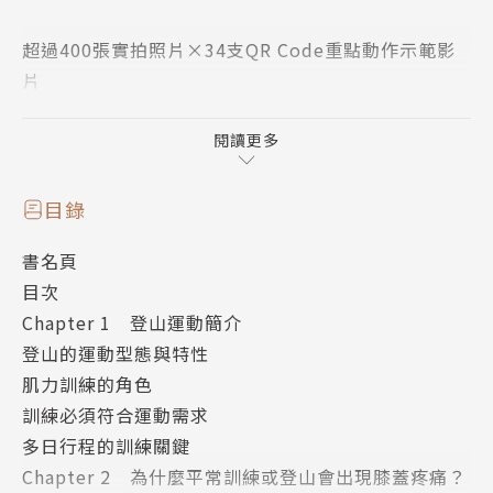
超過400張實拍照片×34支QR Code重點動作示範影
片
正確觀念釐清+詳細訓練動作指引+肌肉自我照護法+訓
練計畫安排方法
閱讀更多
不須固定式器材，在家就能自主訓練
目錄
從辨識問題癥結點、對症下藥到持續進步
書名頁
擺脫體能不足、疼痛的陰影，獲得能夠持久無痛登山的
目次
身體！
Chapter 1 登山運動簡介
登山的運動型態與特性
▍我平常明明就有運動或做重訓，但為什麼登山還是很
肌力訓練的角色
辛苦？
訓練必須符合運動需求
▍登山不就是一種運動嗎？為什麼長久下來不只感覺體
多日行程的訓練關鍵
能沒進步，還開始疼痛受傷？
Chapter 2 為什麼平常訓練或登山會出現膝蓋疼痛？
▍為什麼平常訓練或登山時，特別是下坡時會膝蓋痛？