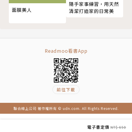
隨手家事練習，用天然
面膜美人
清潔打造家的日常美
面對這樣的學員，山姆發現這些問題大多都是因為「肌
肉疲勞」所引發的連鎖反應。
因此，透過「功能性肌力訓練」的思維，山姆針對登山
健行族群的需求對症下藥，設計出一系列的登山肌力訓
練法，
Readmoo看書App
在經過一段時間的訓練後，學員不只疼痛與不適有明顯
的改善，
甚至因為肌力體能的提升，比起過往更能輕鬆、有自信
地從事登山活動。
前往下載
在本書中，山姆伯伯就將分享他這些年實際用於自身及
學員身上後，真正帶來成效的科學化訓練思維與方法，
聯合線上公司 著作權所有 © udn.com. All Rights Reserved.
帶我們了解「登山肌力」該如何精準訓練，打造真正能
夠順暢無痛、長久登山的身體。
電子書定價
NT$ 650