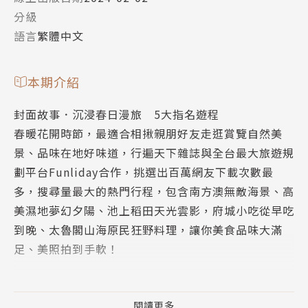
分級
語言
繁體中文
本期介紹
封面故事．沉浸春日漫旅 5大指名遊程
春暖花開時節，最適合相揪親朋好友走逛賞覽自然美
景、品味在地好味道，行遍天下雜誌與全台最大旅遊規
劃平台Funliday合作，挑選出百萬網友下載次數最
多，搜尋量最大的熱門行程，包含南方澳無敵海景、高
美濕地夢幻夕陽、池上稻田天光雲影，府城小吃從早吃
到晚、太魯閣山海原民狂野料理，讓你美食品味大滿
足、美照拍到手軟！
鏡頭一轉，來到國外夢幻的銀白世界，除了帶領旅人到
日本秋田縣享受被溫泉與文化滋養的美人故鄉四天三
閱讀更多