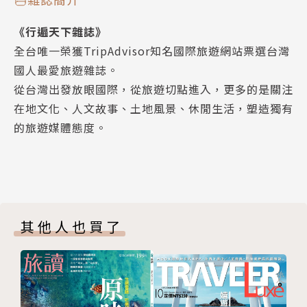
【Story】台灣心故事
《行遍天下雜誌》
裕融企業與格上租車助力文化平權巡演最終場
全台唯一榮獲TripAdvisor知名國際旅遊網站票選台灣
YMG 40周年慶系列公益活動 讓愛傳出去
國人最愛旅遊雜誌。
訂購頁
從台灣出發放眼國際，從旅遊切點進入，更多的是關注
在地文化、人文故事、土地風景、休閒生活，塑造獨有
的旅遊媒體態度。
其他人也買了