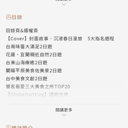
夜，甚至還有前往號稱世界最後的淨土「南極」，感受
世界上唯一沒有永久居民的地方，無光害星空、無汙染
目錄
冰層、科技探險和平之地，企鵝與鯨魚等原始棲息地。
目錄頁&版權頁
【Cover】封面故事．沉浸春日漫旅 5大指名遊程
台南味蕾大滿足2日遊
花蓮、宜蘭親近自然2日遊
台東山海療癒2日遊
蘭陽平原美食佐美景2日遊
台中美食文創2日遊
饕客最愛三大美食之所TOP20
【Globetrotting】環遊世界
銀白秋田
南極 此生必去白色幻境
閱讀更多
【Character】專欄．從太空到牛仔節 初春休士頓的
精彩
雜誌簡介