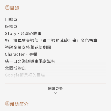
目錄
目錄頁
版權頁
Story．台灣心故事
格上租車獲交通部「員工通勤減碳計畫」金色標章
裕融企業支持萬花筒劇團
Character．專欄
啖一口北海道道東限定滋味
北回博物島
Google街景裡的巨喵
Cover．封面故事
J SPACE露營車新體驗
閱讀更多
PLUS：資深旅遊記者推薦跨年6玩法
Globetrotting．環遊世界
雜誌簡介
解鎖人生清單 埃及的多重宇宙