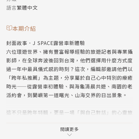
語言
繁體中文
本期介紹
封面故事．J SPACE露營車新體驗
六位環遊世界、擁有豐富報導經驗的旅遊記者與專業攝
影師，在全球奔波後回到台灣，他們選擇用什麼方式度
過一年中最具儀式感的時刻？這次，編輯部邀請他們以
「跨年私推薦」為主題，分享屬於自己心中特別的療癒
時光——從露營車初體驗、與海龜清晨共遊、南園的老
派約會，到蘭嶼第一道曙光、山海交界的日出景象。
這不只是跨年特輯，更是一場「與自己對話」的心靈旅
行。
閱讀更多