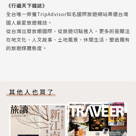
《行遍天下雜誌》
澳門豐儉藝文四玩法
全台唯一榮獲TripAdvisor知名國際旅遊網站票選台灣
Hot spring．溫泉
國人最愛旅遊雜誌。
捲兔的蘇澳雙泉小旅行（上集）
從台灣出發放眼國際，從旅遊切點進入，更多的是關注
Brand Story．品牌故事
在地文化、人文故事、土地風景、休閒生活，塑造獨有
東和製油
的旅遊媒體態度。
其他人也買了