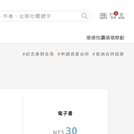
0
琅琅悅讀
琅琅原創
紀念東野圭吾
申請資產合併
查詢合併結果
電子書
30
NT$