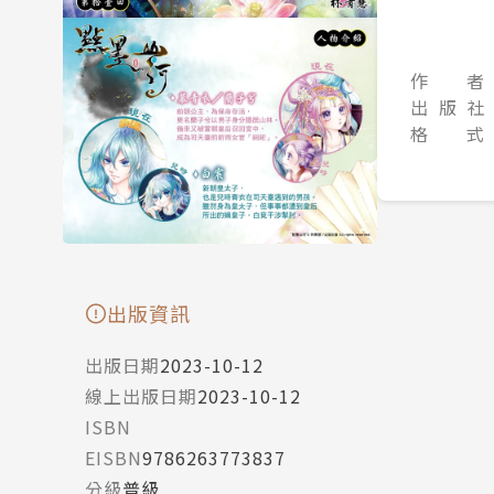
作 者
出 版 社
格 式
出版資訊
出版日期
2023-10-12
線上出版日期
2023-10-12
ISBN
EISBN
9786263773837
分級
普級