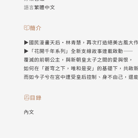
語言
繁體中文
簡介
▶國民漫畫天后‧林青慧，再次打造絕美古風大
▶「花開千年系列」全新支線故事連載啟動——
覆滅的前朝公主，與新朝皇太子之間的愛與恨，
如何在「蒼穹之下，唯和是安」的基礎下，共啟新
而如今子兮在宮中遭受皇后控制、身不由己，還
目錄
內文