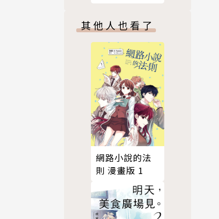
搞ＢＬ，有意
見？01
其他人也看了
網路小說的法
則 漫畫版 1