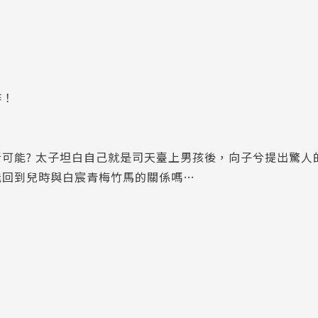
作！
可能? 太子坦白自己就是司天臺上男孩後，向子兮提出驚人的
能回到兒時與白宸青梅竹馬的關係嗎…