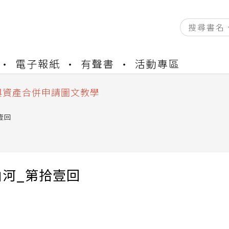
資產合併結果查詢
電子報紙
有聲書
活動專區
書櫃開通申請
與資產合併申請圖文教學
資產合併結果查詢
書櫃開通申請
壹回
山河_第拾壹回