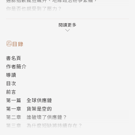
你是否也感受到了壓力？
如今，你最喜愛的產品在商店貨架上不見了，缺貨將成
閱讀更多
為日常，我們陷入供應鏈斷裂的困境，而這並非短期能
解決的問題。從現在起放眼六個月甚至三年後，這種供
目錄
應鏈混亂將持續，你想世界又將會變成什麼樣子呢？
書名頁
作者簡介
儘管我們希望疫情過後，隨著時間能恢復並解決問題，
導讀
但現實是，供應鏈的斷裂仍持續發生。縱使數位貨幣、
目次
電子商務和社交媒體蓬勃發展，但最根本的產品運輸依
前言
然受到阻礙，表面上我們只看見消費者的不滿與抱怨，
第一篇 全球供應鏈
卻不知這只是全球經濟崩潰徵兆的冰山一角！
第一章 貨架是空的
第二章 誰破壞了供應鏈？
在《大缺貨》中，瑞卡茲分享了他的預測，並概述了消
第三章 為什麼短缺將持續存在？
費者和企業主該如何應對這場災難。你將了解到中國與
第二篇 貨幣扮演的角色
澳洲貿易戰爭，為何擾亂鋼鐵市場，甚至迫使整個工廠