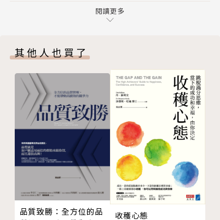
第四章 通貨膨脹會持久不退嗎？
閱讀更多
關閉；並透視通貨膨脹上升進而導致數年內的內縮，且
第五章 通貨緊縮已構成威脅嗎？
由於更高的稅收、過度債務和增加的裁員，消費支出終
結語
將下滑的未來。
其他人也買了
致謝詞
註解
1930年代經濟大蕭條的噩夢將席捲重來？
資料來源
而這次美元可能消失？
版權頁
結果是沉淪毀滅，或逆勢轉進，取決於此刻我們能做哪
封底
些準備。
作者/譯者/繪者簡介
作者：詹姆斯．瑞卡茲（James Rickards）
國際知名財經顧問、投資銀行家和風險經理人，在資本
市場擁有超過30年經驗，擅長領域包括資產部位管
理、風險管理、產品結構、融資、法規和營運。曾擔任
數家資產管理公司和股票交易所的法務長，同時是基金
品質致勝：全方位的品
收穫心態
治理和國際基金結構的專家。