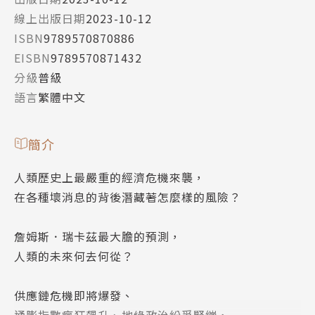
線上出版日期
2023-10-12
ISBN
9789570870886
EISBN
9789570871432
分級
普級
語言
繁體中文
簡介
人類歷史上最嚴重的經濟危機來襲，
在各種壞消息的背後潛藏著怎麼樣的風險？
詹姆斯．瑞卡茲最大膽的預測，
人類的未來何去何從？
供應鏈危機即將爆發、
通膨指數瘋狂飆升、地緣政治紛爭緊繃，