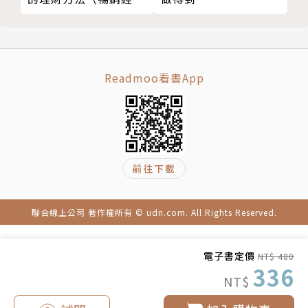
改版）
資深新聞從業人員，從事翻譯工作二十餘年。主要譯作
有《亞洲未來式》、《下一波全球經濟浩劫》、《下一
波全球金融危機》、《下一波全球新貨幣》、《下一波
全球貨幣大崩潰》、《下一波全球貨幣大戰》、《跛腳
Readmoo看書App
的巨人》、《父酬者》、《國家為什麼會失敗》、《震
撼主義》、《下一個榮景》、《碳交易》、《成王之
路》、《移動力》等。
前往下載
聯合線上公司 著作權所有 © udn.com. All Rights Reserved.
電子書定價
NT$ 480
336
NT$