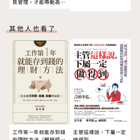
質管理，才能帶動高績
效的競爭力
曾直接參與許多重大金融事件，包括1985年伊朗釋放
美國人質，以及1998年避險基金長期資本管理公司（L
其他人也看了
TCM）倒閉時，擔任政府救援計畫主要談判者。2001
年以來，貢獻金融專長協助美國國安機構和國防部，提
供國際經濟與金融威脅的相關建議，也協助籌劃國防部
舉辦的第一次金融戰爭演習。
常受邀於律師協會、國際貨幣體系和避險基金業者等舉
辦的會議演講，也是國際律師協會的活躍成員，經濟評
論散見於《金融時報》、《紐約時報》、《華盛頓郵
報》等。著有《下一波全球經濟浩劫》、《下一波全球
金融危機》、《下一波全球新貨幣》、《打造財富方
舟》等書。
工作第一年就能存到錢
主管這樣說，下屬一定
的理財方法（暢銷經典
做得到
譯者：吳國卿