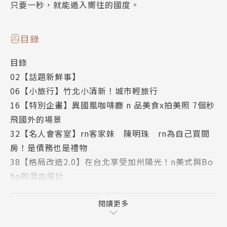
只要一秒，就能遁入嚮往的國度。
目錄
目錄
02【話題新鮮事】
06【小旅行】竹北小清新！城市輕旅行
16【特別企畫】異國風咖啡廳 n 品美食x拍美照 7個秒
飛國外的場景
32【名人會客室】rn客家妹 陳明珠 rn為自己買間
房！是債務也是禮物
38【格局改造2.0】在台北享受加州陽光！n美式與Bo
ho的混血設計
42【生活選物】rn花都開好了！rn春日居家小物布置
提案
閱讀更多
46【房產小學堂】n預售屋賞屋大小事 n8大細節你