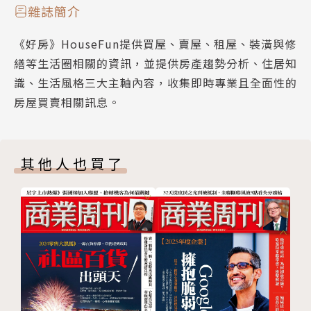
注意到了嗎？
雜誌簡介
50【房市最前線】rn房市新寵兒報到！全台新興重劃
《好房》HouseFun提供買屋、賣屋、租屋、裝潢與修
區報馬仔
繕等生活圈相關的資訊，並提供房產趨勢分析、住居知
54【開運大補帖】rn窗戶風水常見禁忌與解方大公開
識、生活風格三大主軸內容，收集即時專業且全面性的
房屋買賣相關訊息。
其他人也買了