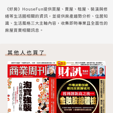
【房產小學堂】rn重建潮興起！關於都更為老你該知道
《好房》HouseFun提供買屋、賣屋、租屋、裝潢與修
的這些事
繕等生活圈相關的資訊，並提供房產趨勢分析、住居知
【開運大補帖】rn2024下半年星座運勢解密
識、生活風格三大主軸內容，收集即時專業且全面性的
房屋買賣相關訊息。
其他人也買了