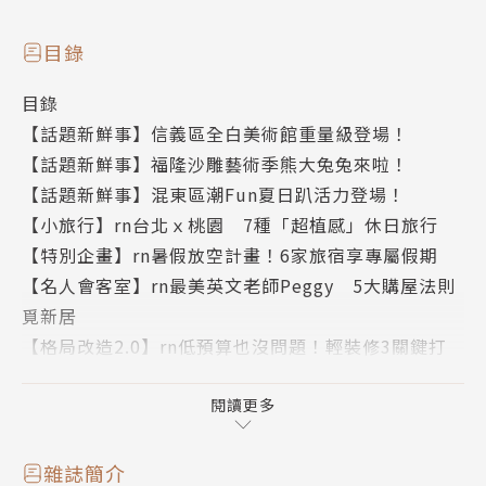
目錄
目錄
【話題新鮮事】信義區全白美術館重量級登場！
【話題新鮮事】福隆沙雕藝術季熊大兔兔來啦！
【話題新鮮事】混東區潮Fun夏日趴活力登場！
【小旅行】rn台北ｘ桃園 7種「超植感」休日旅行
【特別企畫】rn暑假放空計畫！6家旅宿享專屬假期
【名人會客室】rn最美英文老師Peggy 5大購屋法則
覓新居
【格局改造2.0】rn低預算也沒問題！輕裝修3關鍵打
造品味宅
【生活選物】rn今夏正流行！藤製家具演繹時髦居家
閱讀更多
【房市最前線】rn新興學區整夯！選對時機卡位賺房價
也賺身價
雜誌簡介