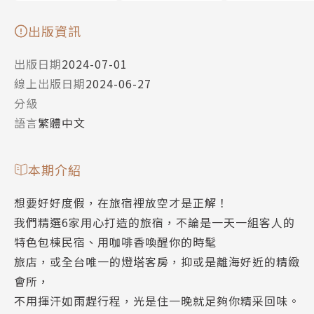
出版資訊
出版日期
2024-07-01
線上出版日期
2024-06-27
分級
語言
繁體中文
本期介紹
想要好好度假，在旅宿裡放空才是正解！
我們精選6家用心打造的旅宿，不論是一天一組客人的
特色包棟民宿、用咖啡香喚醒你的時髦
旅店，或全台唯一的燈塔客房，抑或是離海好近的精緻
會所，
不用揮汗如雨趕行程，光是住一晚就足夠你精采回味。