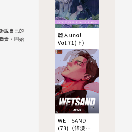
訴說自己的
麗人uno!
職責，開始
Vol.71(下)
WET SAND
(73)（條漫