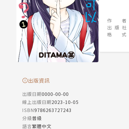
作 者
出 版 社
格 式
出版資訊
出版日期
0000-00-00
線上出版日期
2023-10-05
ISBN
9786263727243
分級
普級
語言
繁體中文