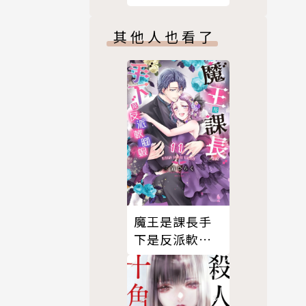
版）
其他人也看了
魔王是課長手
下是反派軟腳
蝦。11