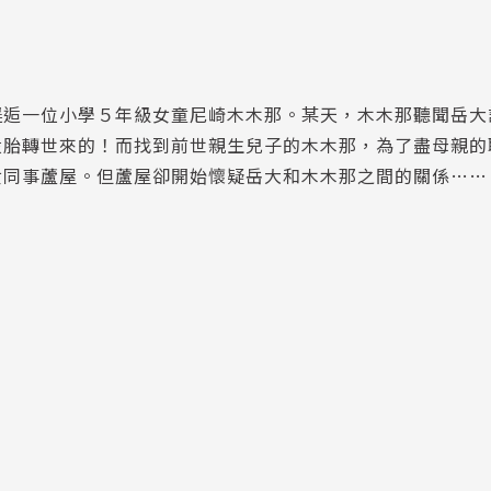
邂逅一位小學５年級女童尼崎木木那。某天，木木那聽聞岳大
投胎轉世來的！而找到前世親生兒子的木木那，為了盡母親的
女同事蘆屋。但蘆屋卻開始懷疑岳大和木木那之間的關係……