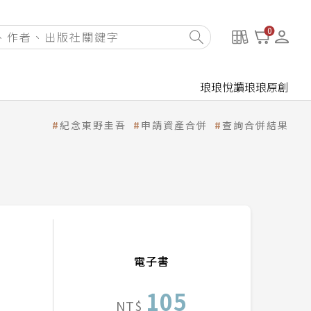
0
琅琅悅讀
琅琅原創
紀念東野圭吾
申請資產合併
查詢合併結果
電子書
105
NT$