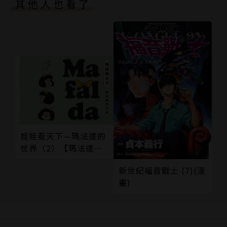
其他人也看了
娃娃看天下—瑪法達的
世界（2）【瑪法達降
落地球60週年紀念版】
新世紀福音戰士 (7)(漫
畫)