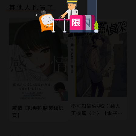
其他人也買了
不可知論偵探2：惡人
感情【限時附贈簽繪扉
正機篇〈上〉【電子特
頁】
裝版】