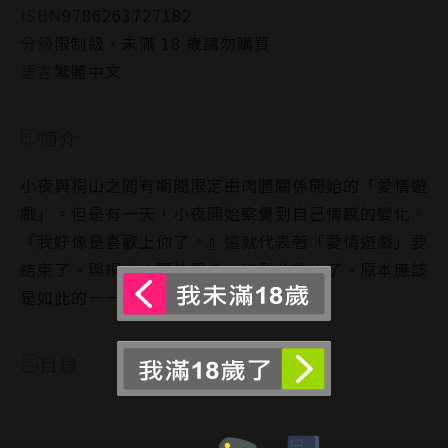
ISBN
9786263727182
分級
限制級，未滿 18 歲請勿購買
語言
繁體中文
簡介
小夜與桐山之間有期間限定由肉體關係開始的「愛情遊
戲」。但是有一天，小夜開始察覺到自己情感的變化。
『我好像是喜歡上你了。』這就代表著「愛情遊戲」要
結束了。與桐山之間的關係，也到此為止了。原本應該
是如此的－－？
目錄