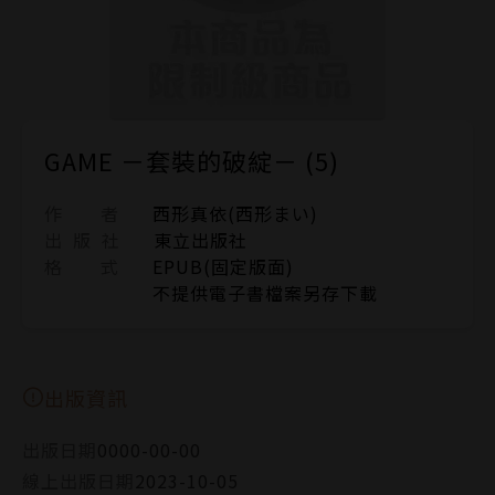
GAME －套裝的破綻－ (5)
作 者
西形真依(西形まい)
出 版 社
東立出版社
格 式
EPUB(固定版面)
不提供電子書檔案另存下載
出版資訊
出版日期
0000-00-00
線上出版日期
2023-10-05