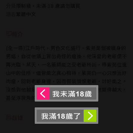
分級
限制級，未滿 18 歲請勿購買
語言
繁體中文
簡介
(全一冊)江戶時代，男色文化盛行，紫苑是個被贖身的
男娼，自從他頭上冒出奇怪的瘤後，他深愛的老爺便不
再光臨。某天，一名藥師能之受老爺所託，帶紫苑住進
山中的住所。儘管能之真心相待，紫苑仍一心只想治好
肉瘤，回到老爺身邊，因而假裝憎恨老爺，討好能之。
沒想到他越是壓抑對老爺的思慕之情，瘤就變得越大，
甚至浮現角的形狀……
目錄