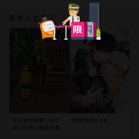
其他人也買了
甜蜜的男子 08
阿朽系列套書：阿朽、
夢之阿朽【傳奇漫畫大
師‧諸星大二郎最新黑