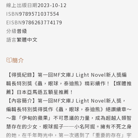
線上出版日期
2023-10-12
ISBN
9789571037554
EISBN
9786263774179
分級
普級
語言
繁體中文
簡介
【得獎紀錄】第一回MF文庫J Light Novel新人獎編
輯長特別獎《蟲，眼球，泰迪熊》精彩續作！【媒體推
薦】日本亞馬遜五顆星推薦！
【內容簡介】第一回MF文庫J Light Novel新人獎，
編輯長特別獎得獎作《蟲，眼球，泰迪熊》絕讚續章～
～靠「伊甸的蘋果」不可思議的力量，成為超越人類智
慧存在的少女．眼球掘子──小名阿掘。擁有不死之身
的她，在千年時光中，第一次遇到了「重要的存在」宇