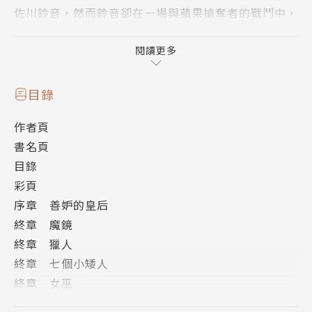
佐川鈴音，然而鈴音卻在一場與蘋果搶奪者的戰鬥中，
變成沒有意志的活屍──肉偶。於是，阿掘與變成「夥
伴」的殺菌消毒．美名、不快逆流．蜜姬，一起去尋找
閱讀更多
能讓鈴音復原的人物──「一人房」，卻在只差一步的
時候，被宿敵『最弱』擄走了鈴音。正當阿掘她們為了
目錄
拯救鈴音而奔走，鎮上開始湧出大量的怪物……以奪回
作者頁
真正幸福為目標的戰爭終於結束了！
書名頁
隱藏著笨拙的溫柔，阿掘與朋友們的故事，最後一集！
目錄
彩頁
序章 善妒的皇后
終章 魔鏡
終章 獵人
終章 七個小矮人
終章 女巫
終章 Poison ＆ Apple ＆ Kiss