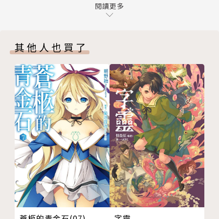
序章 白雪公主
閱讀更多
後記
版權頁
其他人也買了
封底
蒼柩的青金石(07)
字靈