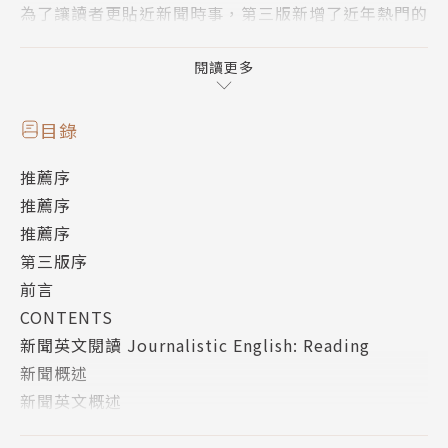
為了讓讀者更貼近新聞時事，第三版新增了近年熱門的
新聞詞彙和譯例，如「俄烏戰爭」、「新冠疫情」等世
人關注的國際重大事件；而為了因應政府部會調整、跟
閱讀更多
上時代演進，「常用新聞詞彙中英對照表」也加入最新
詞彙的中英對照，內容與時俱進，更加完善豐富且令人
目錄
耳目一新。
推薦序
推薦序
本書作者──臺灣師範大學翻譯研究所廖柏森教授，有
推薦序
感於目前市面上以「新聞英文」為主題的書籍琳瑯滿
第三版序
目，但大多只是提供文章的翻譯和字彙句型的解釋，或
前言
只提供中英文的新聞詞彙對照，因此，以他曾在《遠東
CONTENTS
經濟評論》、非凡電視台、《經濟日報》等擔任新聞編
新聞英文閱讀 Journalistic English: Reading
譯的實務經驗，結合英語教學的專長，精心編撰了這本
新聞概述
坊間少數「經由透析文體原理，以培養新聞英文應用能
新聞英文概述
力」的專書。
世界重要媒體的線上新聞