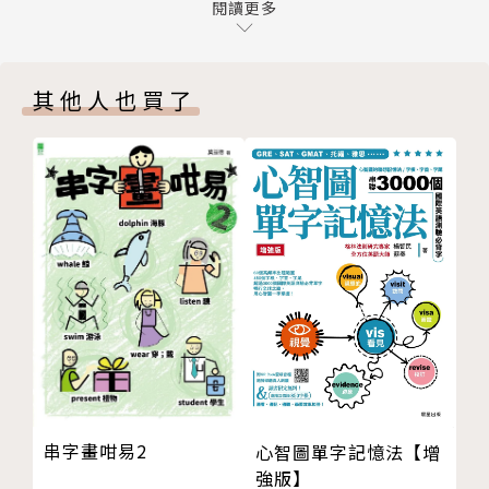
新聞英文的閱讀策略
閱讀更多
理論和實務兼具，全方位的「新聞英文」專書！
新聞英文用詞的特色
1 新詞 (Neologisms)
現今隨時上網就能閱讀到各種新聞英文素材，但「看新
其他人也買了
2 套語 (Set Expressions)
聞英文」和「看懂新聞英文」仍有程度上的差別。本書
3 比喻的修辭手法
剖析新聞的「倒金字塔」文體，解說用字造句的原則，
4 典故詞
並介紹翻譯新聞英文的九大策略方法。讓閱讀「新聞英
5 習語 (Idioms)
文」不僅只是理解文章表面意義，透過作者底蘊深厚的
6 其他專業領域詞語
教學，帶領讀者理解文字背後的深意及廣度，培養閱讀
7 外文詞語
新聞英文的素養。
8 政治正確的用語 (Political Correctness/Politicall
y Correct)
新聞英文架構、用字、句法及翻譯技巧，循序漸進！
新聞英文句法的特色
1 擴展的簡單句 (Expanded Simple Sentences)
本書內容採循序漸進的方式編排，先帶領讀者從「讀
2 簡化的副詞子句 (Reduced Adverbial Clauses)
懂」新聞英文開始，了解新聞英文的文體、用字、句
3 直接和間接引述 (Direct and Indirect Quotation
法、甚至標點符號的特色後，接著以專業翻譯教學的角
串字畫咁易2
心智圖單字記憶法【增
s)
度介紹詞彙、句子的翻譯策略，如詞彙的音譯、意譯、
強版】