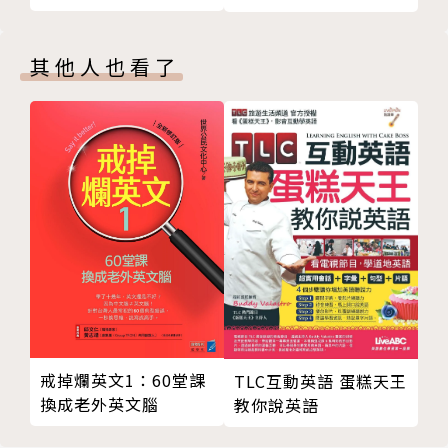
4 主動語態 (Active Voice)
形譯；句子的順譯、逆譯、加譯等。而每章章節結尾更
新聞英文篇章的架構
提供練習題給讀者自行練習，檢視學習成果，無論是初
其他人也看了
1 標題 (Headlines)
學者或經驗豐富的業界人士，都能扎實養成並精進「閱
2 導言 (Leads)
讀」及「翻譯」新聞英文能力！
3 本體 (The Body)
新聞英文翻譯 Journalistic English: Translation
翻譯概述
本書特色
新聞翻譯概述
新聞詞彙翻譯
1.全書依照「新聞英文閱讀」、「新聞英文翻譯」及
1 音譯
「常用新聞詞彙中英對照表」三大架構，深入淺出精闢
2 意譯
解說。
3 直譯
2.範例取材自世界一流新聞媒體，主題包羅萬象，解說
4 音意兼譯
詳盡，不論何種程度學習者皆適用。
5 形譯
3.提供練習題及解答，確實提升閱讀及翻譯能力，適合
戒掉爛英文1：60堂課
TLC互動英語 蛋糕天王
新聞句子翻譯
換成老外英文腦
課堂使用及個人自修。
教你說英語
1 順譯法
4.除閱讀及譯例示範外，還含括字源、造字、文法、修