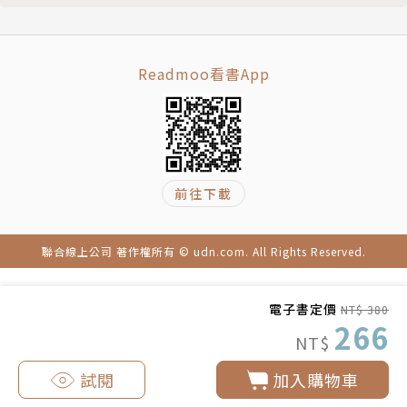
29 勝沼
30 御殿場
Readmoo看書App
31 静岡市
32 濱名湖
33 清水
34 修善寺
35 伊豆高原
前往下載
36 下田
37 下田・培里之路
聯合線上公司 著作權所有 © udn.com. All Rights Reserved.
38 熱海
39 伊豆半島
40 輕井澤
電子書定價
NT$ 380
266
41 舊輕井澤銀座通り
NT$
42 長野市
試閱
加入購物車
43 松本市
44 湯田中．澀溫泉