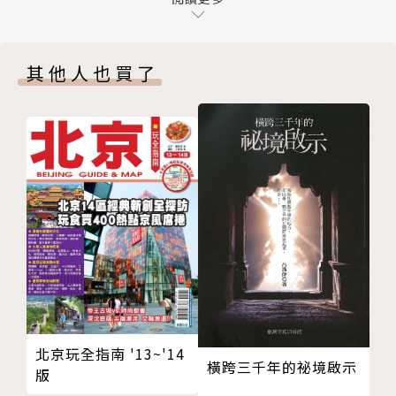
精選10處東京近郊遊樂園＆購物中
東京近郊交通資訊
其他人也買了
生活與交通手指日語
46分區手指地圖玩透透
01 横濱駅
02 橫濱港區未來21
03 元町・中華街
04 鎌倉駅
05 長谷寺
06 江之島
07 箱根
08 箱根湯本
09 強羅
10 芦ノ湖
北京玩全指南 '13~'14
橫跨三千年的祕境啟示
11 仙石原
版
12 秩父