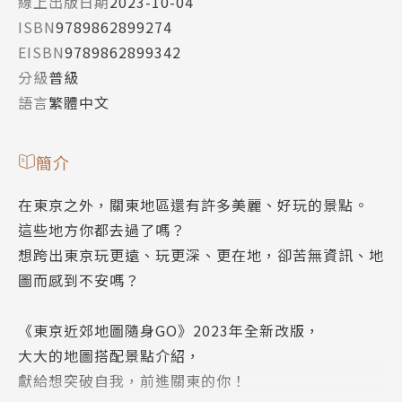
線上出版日期
2023-10-04
ISBN
9789862899274
EISBN
9789862899342
分級
普級
語言
繁體中文
簡介
在東京之外，關東地區還有許多美麗、好玩的景點。
這些地方你都去過了嗎？
想跨出東京玩更遠、玩更深、更在地，卻苦無資訊、地
圖而感到不安嗎？
《東京近郊地圖隨身GO》2023年全新改版，
大大的地圖搭配景點介紹，
獻給想突破自我，前進關東的你！