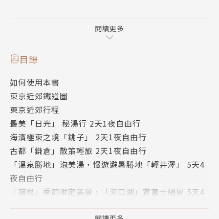
本書針對自由行的旅人，精選出關東9縣：神奈川、千
葉、埼玉、茨城、栃木、群馬、長野、山梨、靜岡，集
閱讀更多
結最熱門的觀光區域，標示出46個主要景點周邊地
圖，詳加介紹各大玩樂名所、定番美食，只要按圖索驥
目錄
馬上能進入狀況，讓旅人流暢迅速的規劃出屬於自己的
如何使用本書
獨一無二的東京近郊小旅行。
東京近郊鐵道圖
東京近郊行程
最美「日光」 秘湯行 2天1夜自由行
海濱極東之境「銚子」 2天1夜自由行
古都「鎌倉」散策輕旅 2天1夜自由行
「溫泉勝地」泡美湯，慢遊避暑勝地「輕井澤」 5天4
夜自由行
「箱根」季節限定美景，「河口湖」賞富士絕景 5天4
夜自由行
海天風光「伊豆半島」自由行 5天4夜自由行
閱讀更多