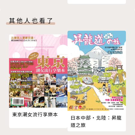
13 長瀞
14 川越
其他人也看了
15 成田
16 佐原
17 佐倉
18 銚子
19 日光全區
20 日光駅
21 那須高原
22 水戸
23 常陸・大洗
24 笠間
25 富士五湖
東京潮女流行享樂本
日本中部‧北陸：昇龍
26 河口湖
道之旅
27 山中湖
28 富士吉田