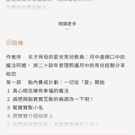
孕媽咪的限定魔法
．手這樣放，話這麼問：孕媽咪每天都開懷，胎寶寶健
康又乖巧
閱讀更多
．順產、指定星座、指定出生日、指定長相：願望這樣
許，胎寶讓你美夢成真
目錄
．睡前這麼做，第一次養成安眠寶寶就上手
作者序 天才保母的愛兒育兒教典：月中產婦口中的
魔法阿嬤， 將二十餘年管理照護月中的育兒經驗分享
新生兒媽咪育兒小撇步
給您
．背後放「這個」，寶寶一覺到天亮
第一部 胎內養成計劃：一切從「愛」開始
．餵奶SOP，寶寶半夜不吵喝奶
１ 真心相信擁有幸福的魔法
．這裡點兩下，寶寶乖乖伸腿換尿布
２ 請把與胎寶寶互動的稱謂改一下吧！
．奶瓶點這裡，寶寶自動張嘴吃奶
３ 幫寶寶取小名
．嬰語會話教學，寶寶不吵鬧了
４ 把寶寶介紹給家人
．這樣拍和說，寶寶自動就打嗝
５ 我們與寶寶的家，為寶寶準備好了沒？
６ 養成寶寶穩定靈性的第一步：擁有陽光、空氣、和
擁有四十四年產房接生、月中、哺餵、育兒經驗的伍竹