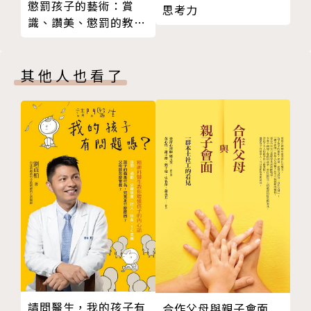
懲罰孩子的藝術：賞
思考力
第三部 產後黃金七十二個小時
受與寶貝的天倫之樂。書中的兩大精華「尊重」和「溝
識、讚美、懲罰的教育
１ 寶貝人生的第一個成就感
通」，更是深入各個篇章，讓您與寶寶在互動的過程
藝術
２ 何時有母乳？大軍打仗糧草先行
中，可以更順暢、更緊密。另外，也針對新手父母育兒
３ 嬰兒主導式餵食：親餵
其他人也看了
上常見的照護問題，像是哭鬧、餵食、拍嗝、睡眠、包
４ 嬰兒主導式餵食：瓶餵
尿布等方面，提供詳細的解說，並輔以插畫圖示，讓您
５ 寶貝小小的胃，別吃撐了
一看就上手。
６ 寶寶一哭，就是餓了？
７ 安撫寶寶的「同頻共振法」
素有「寶寶保母」之稱的伍竹彥，目前任職於頂級的產
８ 嬰兒哭哭話──聽懂「嬰」語，爸媽不慌張
後護理之家。一般孕婦入住一天，需要花費一萬八千元
９ 媽媽不擔心，是娘就有奶
至三萬八千元，才能接受到伍督導的指導。但是，現在
10 寶寶的進食規劃
您只要花一本書的價格，就可以獲得她所有的育兒精
11 我的寶寶會護食？
華！而在照顧孩子的這條長路上，本書也會持續地陪伴
12 抱新生兒有步驟
著您，做您永遠的後盾。您並不孤單，我們一起加油！
13 初生嬰兒適應環境的體質好似乾海綿
14 寶寶怕熱、不怕冷
本書特色
15 母乳加溫簡單測，瓶餵母乳的人體加溫器
請問醫生，我的孩子有
合作父母與親子會面