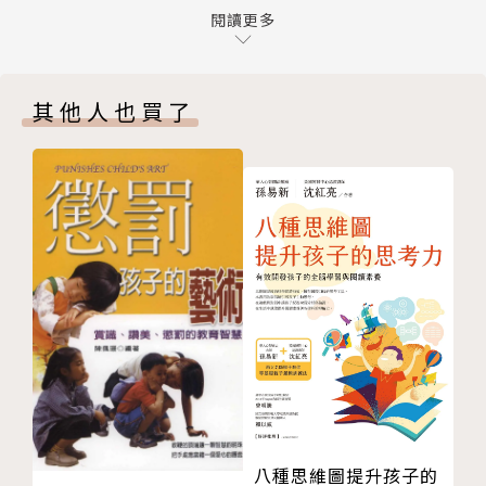
水的胎內世界
閱讀更多
彥督導，不僅以「熱愛寶寶」聞名全亞洲，而且是全亞
７ 肚子裡的寶寶真的會回應您呢！
洲唯一聽得懂「嬰語」的專家，她照護過的寶寶數以萬
８ 媽媽的情緒調節
計，更是許多政商名流心中NO1的天才保姆。如今，
其他人也買了
９ 請常常讚美鼓勵媽媽
她將過往與寶寶恩典相處的經驗，歸納出孕育精華和實
10 打造胎閨密
用心法，爸媽只要跟著本書的陪伴和靈性導引與寶寶互
11 真心相信寶寶的超能力
動，您也可以養出好吃好睡、人見人愛的天使寶寶喔！
12 用心眼觀想健康喜歡的寶寶的魔法
13 營造寶寶的生活作息
第一本從懷孕到寶寶出生二個月，讓媽媽亮麗優雅的孕
14 孕媽的手機時光
育教典
15 親餵母乳好處數不盡
連結父母與寶寶之間的愛，天使寶寶的養成，全靠這一
16 刺激產後泌乳
本！
17 產前準備
本書從孕期、順產到寶寶出生的照護，一共分為四大
第二部 生產：媽媽與寶寶最重要的一天
部，循序漸進和您一起把握啟動母嬰溝通的黃金關鍵時
１ 待產與分娩要留意的事
刻，進而與寶寶建立愛的連結。本書更「打破嬰兒無法
２ 寶寶人生第一次與人合作
溝通的繆思」，分享您「如何觀察、溝通口訣、示範例
八種思維圖提升孩子的
３ 媽媽的心肝小寶貝要來了
句、實際案例」。讓所有新手父母都可以輕鬆育兒，享