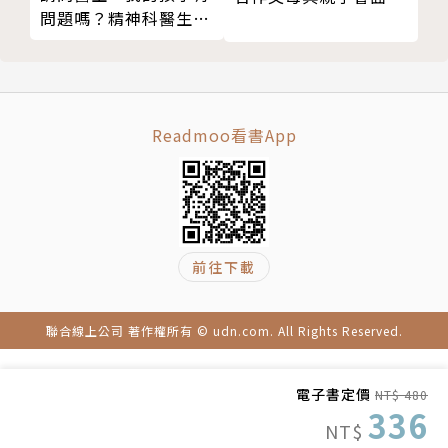
問題嗎？精神科醫生教
16 李小龍的摸鼻子厲害了
★針對不同階段的寶寶，提供靈性導引法
你聽懂孩子的內心話
17 媽媽的乳頭不破皮：親餵母乳的正確姿勢
★提供「情境式插畫」，讓心煩的家長，不用逐字讀，
18 找回與寶寶的連結：最親密浪漫的約會複習
一看就懂
19 家有九十九歲老人家
★詳細「插畫步驟」：親餵、瓶餵、拍嗝、包尿布、抱
20 也是給寶寶的按摩與撫觸
Readmoo看書App
寶寶的方法
21 寶寶的睡前記憶
★每篇附有「伍督導溫馨小提醒」：照顧寶寶要留意的
22 寶寶是比郭台銘更需要ＳＯＰ的ＣＥＯ
細節，爸媽一個也不錯過
23 寶寶打針前的心理準備
24 孩子的眼神與眼光是事實
作者簡介
前往下載
25 讓寶寶一覺到天明的祕方：背後的神祕捲軸
第四部 家有新生兒：新寶寶的居家育嬰好照顧
伍竹彥 督導
１ 寶貝，我們回家囉！
聯合線上公司 著作權所有 © udn.com. All Rights Reserved.
２ 第一次換尿布就上手
被母嬰家庭譽為「亞洲權威母嬰大師」、「寶寶教
３ 洗男寶屁屁與洗女寶屁屁大不同
母」、「魔法阿嬤」、「行走的百科全書」、「天才保
電子書定價
NT$ 480
４ 寶寶換尿布的時間
336
母」⋯⋯的伍竹彥老師，一直致力於讓父母家庭照顧者
NT$
５ 寶寶的便便觀察
從嬰兒的感受，看與寶寶相關的事、促進母嬰良好的相