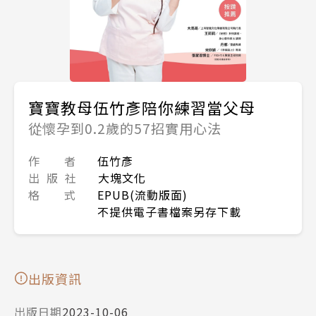
寶寶教母伍竹彥陪你練習當父母
從懷孕到0.2歲的57招實用心法
作 者
伍竹彥
出 版 社
大塊文化
格 式
EPUB(流動版面)
不提供電子書檔案另存下載
出版資訊
出版日期
2023-10-06