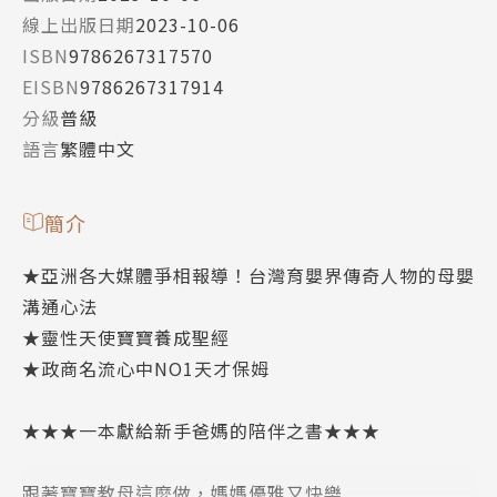
線上出版日期
2023-10-06
ISBN
9786267317570
EISBN
9786267317914
分級
普級
語言
繁體中文
簡介
★亞洲各大媒體爭相報導！台灣育嬰界傳奇人物的母嬰
溝通心法
★靈性天使寶寶養成聖經
★政商名流心中NO1天才保姆
★★★一本獻給新手爸媽的陪伴之書★★★
跟著寶寶教母這麼做，媽媽優雅又快樂