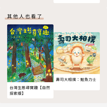
◎本書關鍵字：三十六計、奇想、校園故事、漫
畫、不難找國小
其他人也看了
◎教育議題分類：品德、生涯規劃、多元文化
◎學習領域分類：語文、社會、藝術與人文、綜合
活動、生活科技
【奇想經典文學】系列介紹
比真實更超現實，比幻想更不可思議，
以奇想創意新解，帶你讀懂經典文學！
【奇想三國】（共4冊）
奇想三國1：九命喜鵲救曹操
壽司大相撲：鮭魚力士
奇想三國2：萬靈神獸護劉備
台灣生態尋寶趣【自然
奇想三國3：影不離燈照孔明
探索版】
奇想三國4：少年魚郎助孫權