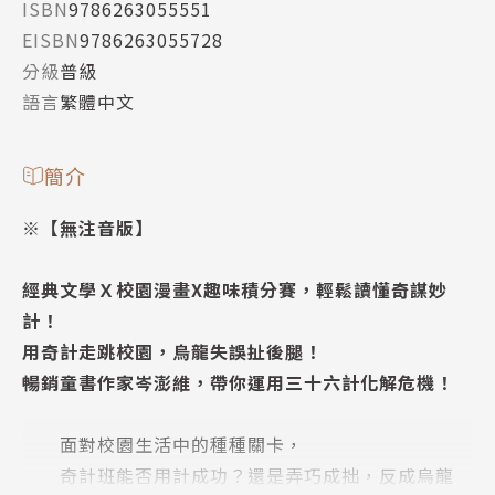
ISBN
9786263055551
EISBN
9786263055728
分級
普級
語言
繁體中文
簡介
※【無注音版】
經典文學Ｘ校園漫畫X趣味積分賽，輕鬆讀懂奇謀妙
計！
用奇計走跳校園，烏龍失誤扯後腿！
暢銷童書作家岑澎維，帶你運用三十六計化解危機！
面對校園生活中的種種關卡，
奇計班能否用計成功？還是弄巧成拙，反成烏龍