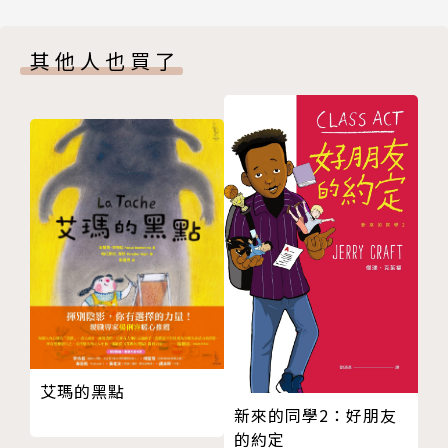
7 瞞天過海斷聯絡
諺，從古代兵書和歷史案例中，整理拼湊出如今眾所熟
8 遠交近攻難結盟
知的三十六計。
其他人也買了
9 渾水摸魚，烏龍一場
10 假道伐虢，收腳道歉
這三十六計可不只能用在軍事上，舉凡日常生活、
11 偷梁換柱，搶當志工
班級競賽、人際關係中也都隨處可見，《奇想三十六
12 反客為主，臨場換將
計》系列，由知名兒文作家岑澎維全新創造，運用孩子
期末統計
最熟悉的校園生活為背景，並透過精采的情境漫畫，將
推薦文 透過活靈活現的校園三十六計，見識看似高深
用計的原因、時機和結果一一呈現，藉由「不難找國
的老祖先智慧
小」中幾位師生主角的對話與互動，帶領讀者一起思考
版權頁
解決問題的方法，進而養成獨立面對問題的能力。
◎本系列共3冊
奇想三十六計1：調虎離山神救援
奇想三十六計2：隔岸觀火扯後腿
艾瑪的黑點
奇想三十六計3：金蟬脫殼逆轉勝
新來的同學2：好朋友
的約定