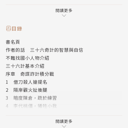
呢？
模範生選舉一票都不能少，亮亮該如何挽回「隔岸
閱讀更多
觀火」的豬隊友？
烹飪比賽前，大夥兒決定「暗度陳倉」、偷偷練
目錄
習，能否讓奇計班奪得冠軍？
書名頁
班長建議用「李代桃僵」之計，推派語文競賽代
作者的話 三十六奇計的智慧與自信
表，能為班上多爭取幾張獎狀嗎？
不難找國小人物介紹
阿輝為逃避作業而精心設計的「瞞天過海」，逃得
三十六計基本介紹
過老師的法眼嗎？
序章 奇謀詐計積分戰
鐵倫的「渾水摸魚」趁亂告白計畫，真的會成功
1 借刀殺人搶提名
嗎？
2 隔岸觀火扯後腿
快跟著奇計班師生用三十六計闖關，成為校園智慧
3 暗度陳倉，疏於練習
王！
4 李代桃僵，犧牲小我
5 借屍還魂反失利
《三十六計》最早出自於《南齊書》，由一句「三
6 釜底抽薪找藉口
閱讀更多
十六策，走是上計」俗語演變而來，後人為附會這句俗