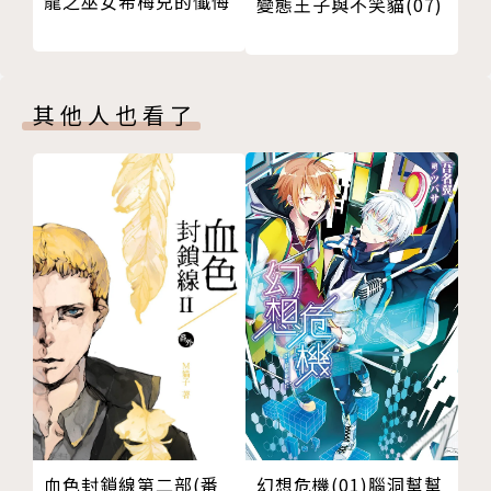
龍之巫女希梅兒的懺悔
變態王子與不笑貓(07)
版權頁
封底
其他人也看了
血色封鎖線第二部(番
幻想危機(01)腦洞幫幫