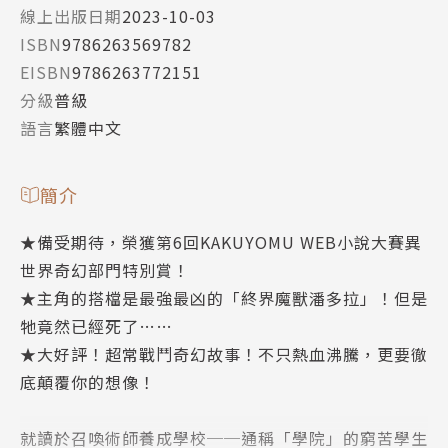
線上出版日期
2023-10-03
ISBN
9786263569782
EISBN
9786263772151
分級
普級
語言
繁體中文
簡介
★備受期待，榮獲第6回KAKUYOMU WEB小說大賽異
世界奇幻部門特別賞！
★主角的搭檔是最強最凶的「終界魔獸潘多拉」！但是
牠竟然已經死了……
★大好評！超常戰鬥奇幻故事！不只熱血沸騰，更要徹
底顛覆你的想像！
就讀於召喚術師養成學校──通稱「學院」的窮苦學生