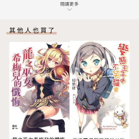
８召喚術師，從右手開始
閱讀更多
９召喚術師，知曉雷蜘蛛之魔術書
１０召喚術師，因末日醉客而困擾
其他人也買了
１１召喚術師，午後與公主同行
１２召喚術師，與夜晚的入侵者嬉戲
１３召喚術師，取得元氣之素
１４召喚術師，遭受詛咒
１５召喚術師，終於被當成傻子
１６召喚術師，從公主口中知曉神話
１７召喚術師，於黑夜看見天使
１８召喚術師，立於榮耀舞臺
１９召喚術師，因銀之開端戰慄
２０召喚術師，朝不講理的神話咆哮
２１召喚術師，與希望同在
２２召喚術師，比起億萬讚賞
２３後記