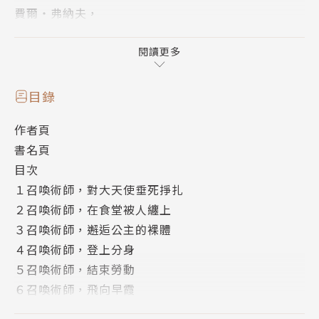
費爾・弗納夫，
他所召喚出的「分身」召喚獸，竟是神話中惡名昭彰的
「終界魔獸潘多拉」！
閱讀更多
費爾・弗納夫雖然有身長三百梅傑爾、虐殺無數神祇的
最強召喚獸作為搭檔，卻有一個嚴重的問題──
目錄
作者頁
「不會錯的，我的潘多拉，徹底死透了。」
書名頁
目次
為了戰勝學院頂尖召喚術師──公主薩沙・席德・祖爾
１召喚術師，對大天使垂死掙扎
塔尼亞，
２召喚術師，在食堂被人纏上
他必須和隊友們一同摸索，有什麼方法能讓「潘多拉的
３召喚術師，邂逅公主的裸體
屍體」行動。
４召喚術師，登上分身
一部窮苦學生最終拯救世界的召喚術師奇幻戰鬥故事，
５召喚術師，結束勞動
火熱展開！
６召喚術師，飛向早霞
７召喚術師，受到遠古之死溫柔對待