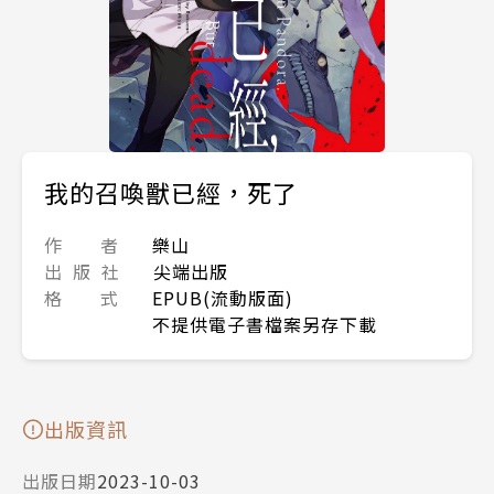
我的召喚獸已經，死了
作 者
樂山
出 版 社
尖端出版
格 式
EPUB(流動版面)
不提供電子書檔案另存下載
出版資訊
出版日期
2023-10-03