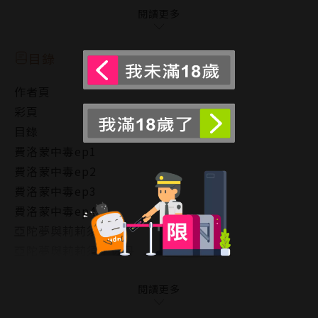
他下一份工作的合作對象是人氣模特兒…但是，
閱讀更多
沒想到竟然是天敵肉食嵌合體，獅子族的一世！
目錄
一世對小時候接觸過的兔和費洛蒙念念不忘，
作者頁
竟然說「我想上你一次來滿足我的好奇心」，
彩頁
並對兔和展開猛攻…
目錄
費洛蒙中毒ep1
兔和討厭擁有繁殖能力強化的發情費洛蒙體質，
費洛蒙中毒ep2
決定一輩子都不談戀愛也不發生性關係，
費洛蒙中毒ep3
但身體卻無法抗拒一世的猛獸費洛蒙…！
費洛蒙中毒ep4
亞陀夢與莉莉須
這是熱情指數爆表，圍繞著繁殖與愛的弱肉強食BL戀
亞陀夢與莉莉須＋佐丹
愛故事！
中毒．愛．費洛蒙
同時收錄「亞陀夢與莉莉須」！
後記
閱讀更多
版權頁