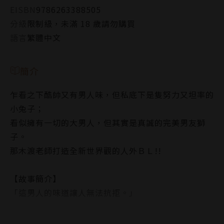
EISBN
9786263388505
分級
限制級，未滿 18 歲請勿購買
語言
繁體中文
簡介
乍看之下酷帥又有男人味，但私底下是隻努力又坦率的
小兔子；
看似擁有一切的大男人，但其實是真誠的完美男友獅
子。
那木渡老師打造全新世界觀的人外ＢＬ!!
【故事簡介】
「這男人的味道讓人無法抗拒。」
酷帥系模特兒兔和是兔子和小丑魚的草食嵌合體。