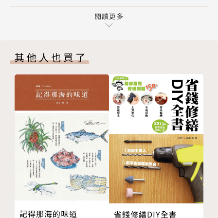
西南部產區的榮耀時刻
莊才勳Aaron Chuang｜Nectar Corner粉絲團 版主
玫瑰人生
閱讀更多
劉永智Jason LIU｜葡萄酒作家，本書譯者
在羅亞爾河與隆河之間度過的夏天
劉源理｜法國布根地大學葡萄酒風土學碩士、「飲君子
隆格多克採收記
Mr. Wine」品牌主理人
其他人也買了
超市葡萄酒展
顧 瑋｜COFE品牌主理人
參觀老哥的酒窖
歡慶布根地
薄酒來新酒來啦！
甜美的聖誕節
體驗有機葡萄酒
侏羅產區黃酒節
夢之島
酒款的風格取向
婚禮晚宴
中法名詞對照表
記得那海的味道
省錢修繕DIY全書