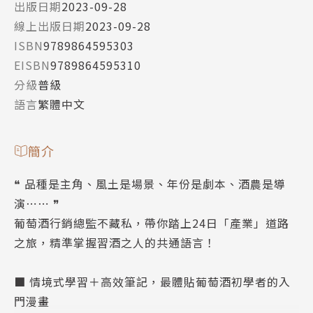
出版日期
2023-09-28
線上出版日期
2023-09-28
ISBN
9789864595303
EISBN
9789864595310
分級
普級
語言
繁體中文
簡介
❝ 品種是主角、風土是場景、年份是劇本、酒農是導
演⋯⋯ ❞
葡萄酒行銷總監不藏私，帶你踏上24日「產業」道路
之旅，精準掌握習酒之人的共通語言！
■ 情境式學習＋高效筆記，最體貼葡萄酒初學者的入
門漫畫