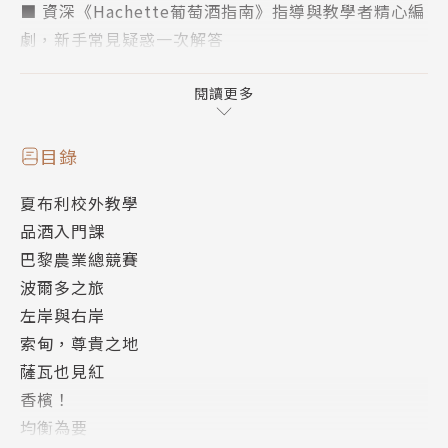
■ 資深《Hachette葡萄酒指南》指導與教學者精心編
劇，新手常見疑惑一次解答
■ 葡萄酒行銷藝術總監精選24日產地旅程，逐步建立
識酒心法，快速吸收內化專業知識
閱讀更多
■ 完整理解「品種－產區－工法－年份－文化」五大
要素，選酒與搭餐不再頭痛
目錄
■ 打穩葡萄酒基礎知識，幫助讀者觸類旁通、無限延
夏布利校外教學
伸更專業內容的最佳寶典
品酒入門課
葡萄酒教學者與行家，開喝必薦！
巴黎農業總競賽
波爾多之旅
（依姓名筆畫排序）
左岸與右岸
小資男女的紅酒筆記本
索甸，尊貴之地
王依亭｜深杯子La Copa Oscura 創辦人
薩瓦也見紅
李昕嬡Nicole｜珍愛AOW學苑總監
香檳！
林裕森Yusen LIN｜專業葡萄酒作家
均衡為要
林澧竣Eric｜葡萄酒新手選