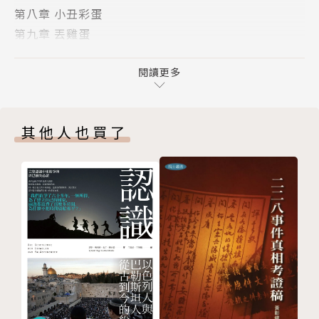
第八章 小丑彩蛋
從此失去全身所有的卵子。另一方面，史塔克一家人透
第九章 丟雞蛋
過雞蛋這種食材，
第十章 太空蛋
在廚房中圍繞著蛋料理建立起緊密的情感。因為有這些
第十一章 以蛋療癒
閱讀更多
特殊的生命經驗，
第十二章 人體裡的蛋
史塔克仔細研究了蛋這種並非活體、卻能造就許多動物
謝詞
寶貴生命的源頭，並寫下這本蛋之書。
其他人也買了
作者探討了蛋在人類文化中展現的各種樣貌與運用方
式，例如：