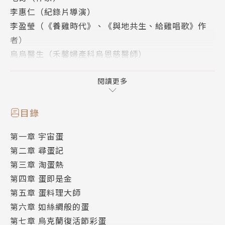
李惠仁（紀錄片導演）
李盈瑩（《養雞時代》、《與地共生、給雞唱歌》作
者）
烏烏醫生（禾馨婦產科烏恩慈醫師）
郭忠豪（臺北醫學大學人文暨社會科學院助理教授）
──信誓蛋蛋推薦
閱讀更多
蛋——可見於世界各地的神話傳說中，是孕育生命的源
目錄
頭、富含營養的食物，
第一章 宇宙蛋
也能用於藝術創作、醫藥研發，甚至是表達抗議。談到
第二章 尋蛋記
「蛋」，一般通常是指鳥類的蛋，
第三章 淘蛋熱
更精準來說，即「雞蛋」。不過，所有的有性生殖動物
第四章 蛋即是金
都有卵，其中也包括人類。
第五章 蛋料理大師
第六章 如絲綢般的蛋
本書作者麗茲．史塔克與蛋有著苦樂參半的關係。一方
第七章 烏克蘭復活節彩蛋
面，家族遺傳的基因變異使她不得不預防性切除卵巢，