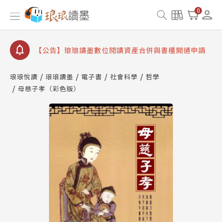
【公告】因 Readmoo 讀墨系統維護中，本站同步暫
0
停部分閱讀服務
【公告】琅琅讀墨數位閱讀資產合併與書櫃開通申請
【公告】琅琅讀墨書櫃開通常見問題
【公告】琅琅讀墨 3 分鐘完成書櫃開通與資產合併申
請圖文教學
琅琅悅讀
琅琅讀墨
電子書
社會科學
哲學
【公告】琅琅書店服務升級重要說明及資產合併結果
母慈子孝（彩色版）
查詢
【公告】因 Readmoo 讀墨系統維護中，本站同步暫
停部分閱讀服務