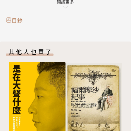
其根本，緣自慈母點點滴滴的教化與中華傳統文化的薰
閱讀更多
陶。
鍾博士可說是傳統家庭教育的碩果，我們不能不感佩
目錄
「家庭之善教，母教最要」，深深祈望藉由本書的經驗
分享，能讓天下父母教出優秀孝順的兒女，為和諧世界
做出一份貢獻。
其他人也買了