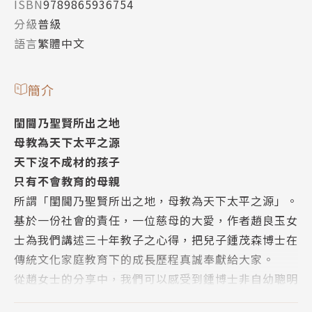
ISBN
9789865936754
分級
普級
語言
繁體中文
簡介
閨閫乃聖賢所出之地
母教為天下太平之源
天下沒不成材的孩子
只有不會教育的母親
所謂「閨閫乃聖賢所出之地，母教為天下太平之源」。
基於一份社會的責任，一位慈母的大愛，作者趙良玉女
士為我們講述三十年教子之心得，把兒子鍾茂森博士在
傳統文化家庭教育下的成長歷程真誠奉獻給大家。
從趙女士的分享中，我們可以感受到鍾博士非自幼聰明
睿智，而今其道德學問深受海內外同仁大眾之敬仰，究