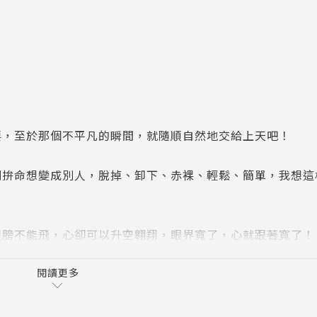
要，至於那個不平凡的瞬間，就隨順自然地交給上天吧！
別拚命想變成別人，脫掉、卸下、赤裸、輕鬆、簡單，我想這
翅膀不能飛，心卻可以升空翱翔，眼界寬了，心就跟著寬了！
的體悟。所以只要是代價不太大、自己想要嘗試的經驗，那就
閱讀更多