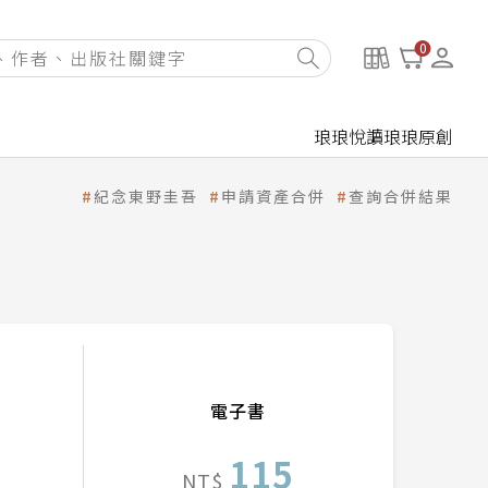
0
琅琅悅讀
琅琅原創
紀念東野圭吾
申請資產合併
查詢合併結果
電子書
115
NT$