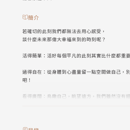
簡介
若確切的此刻我們都無法去用心感受，
談什麼未來那偉大幸福來到的時刻呢？
活得簡單：活好每個平凡的此刻其實比什麼都重
過得自在：從身體到心盡量留一點空間做自己，
吧！
看得廣闊：鳥瞰自己，眺望遠方，我們雖然沒有
品味深刻：即使是專家的意見，也不會變成自己
吧！
目錄