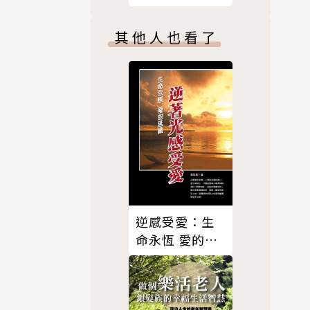
，放慢絕對
其他人也看了
脈動，瀏覽
逆感受愛：生
命永恆 愛的延
續