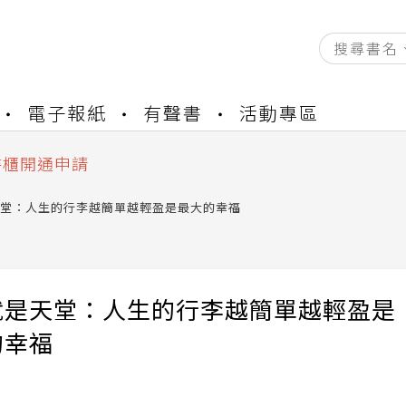
資產合併結果查詢
電子報紙
有聲書
活動專區
中，本站同步暫停部分閱讀服務
書櫃開通申請
與資產合併申請圖文教學
堂：人生的行李越簡單越輕盈是最大的幸福
資產合併結果查詢
中，本站同步暫停部分閱讀服務
就是天堂：人生的行李越簡單越輕盈是
的幸福