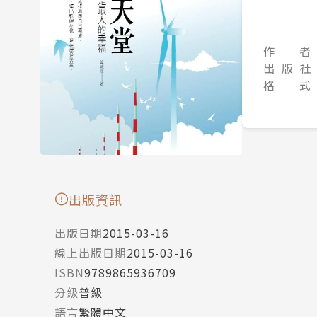
作 者
出 版 社
格 式
出版資訊
出版日期
2015-03-16
線上出版日期
2015-03-16
ISBN
9789865936709
分級
普級
語言
繁體中文