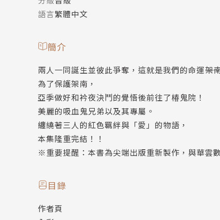
語言
繁體中文
簡介
兩人一同誕生並彼此爭奪，這就是我們的命運――架
為了保護架南，
亞季做好和衿夜決鬥的覺悟後前往了椿鬼院！
美麗的吸血鬼兄弟以及其專屬。
纏繞著三人的紅色羈絆與「愛」的物語，
本集隆重完結！！
※重要提醒：本書為尖端出版重新製作，與華雲
目錄
作者頁