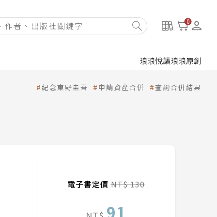
0
琅琅悅讀
琅琅原創
紀念東野圭吾
申請資產合併
查詢合併結果
電子書定價
NT$ 130
91
NT$