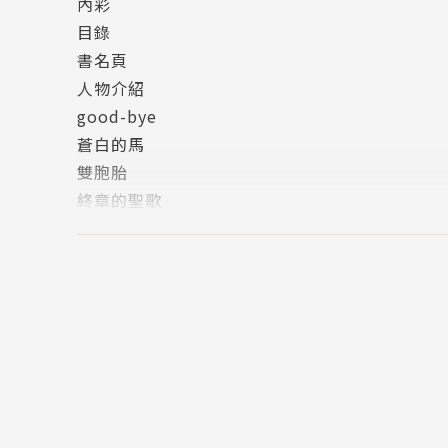
內彩
目錄
書名頁
人物介紹
good-bye
蒼白的馬
雙胞胎
終章的聖歌
Faith,Hope and LUV
版權頁
封底