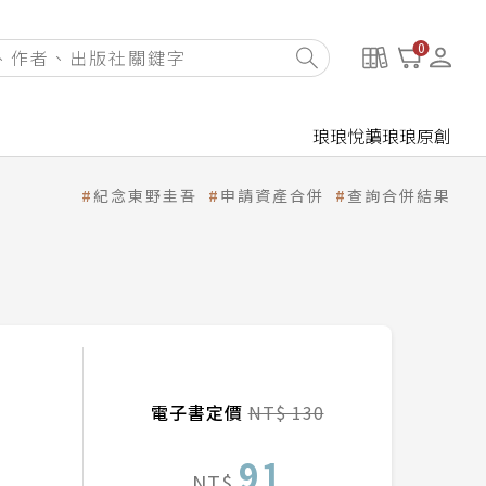
0
琅琅悅讀
琅琅原創
紀念東野圭吾
申請資產合併
查詢合併結果
電子書定價
NT$ 130
91
NT$