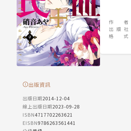
作 者
出 版 社
格 式
出版資訊
出版日期
2014-12-04
線上出版日期
2023-09-28
ISBN
4717702263621
EISBN
9786263561441
分級
普級