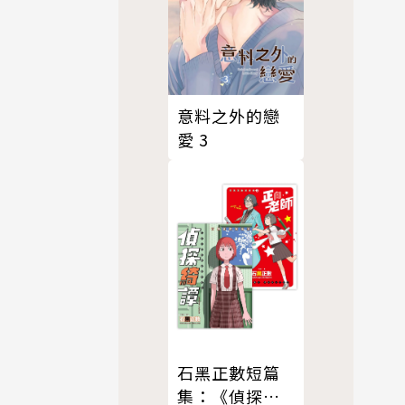
意料之外的戀
愛 3
石黑正數短篇
集：《偵探綺