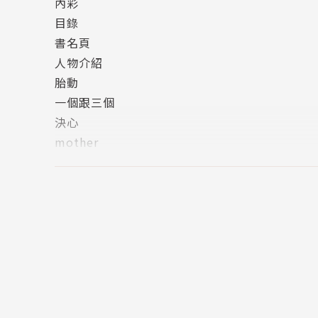
內彩
目錄
書名頁
人物介紹
胎動
一個跟三個
決心
mother
Love
Trick or Treat?
版權頁
封底