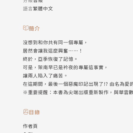
語言
繁體中文
簡介
沒想到和你共有同一個專屬，
居然會讓我這麼興奮……！
終於，亞季恢復了記憶。
可是，架南早已是衿夜的專屬這事實，
讓兩人陷入了痛苦。
在這期間，最後一個惡魔印記出現了!? 由名為
※重要提醒：本書為尖端出版重新製作，與華雲
目錄
作者頁