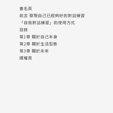
並且「相信自己已經夠好了」。書中的3大主題包
書名頁
前言 發現自己已經夠好的對話練習
◆「相信自己，已經夠好了。」不只是書寫答
「自我對話練習」的使用方式
3大主題、20個不同項目，回答問題的同時，
目錄
◎重新，認識自己─關於「自我」
第1章 關於自己本身
‧興趣、喜好：能馬上放鬆的物品？喜歡的味
第2章 關於生活型態
‧過去發生的事：一年前在煩惱什麼？最後悔
第3章 關於未來
‧強項和弱點：比討厭的對象擅長的事情？明
版權頁
IG爆文分享：「捨棄某些事 不選擇某些事 就
◎整理，目前的人生─關於「生活方式」
‧健康和日常：怎麼紓解壓力？家中最感到放
‧金錢和工作：工作上發生的大失敗？很棒的
‧朋友和伴侶：可以無話不談的人？最想感謝
IG爆文分享：「疲倦是因為和別人比較 或打算