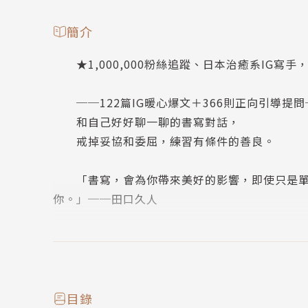
簡介
★1,000,000粉絲追蹤、日本治癒系IG寫手
──122篇IG暖心爆文＋366則正向引導提問
和自己好好聊一聊的書寫對話，
戒掉妥協和委屈，練習有條件的善良。
「書寫，會為你帶來美好的影響，即使只是單
你。」──田口久人
在IG和推特等社交媒體累計超過百萬粉絲，治
的內心，每則貼文的讚數／愛心數都是數千起跳
從工作、家人、朋友、愛情、金錢乃至人生，不
目錄