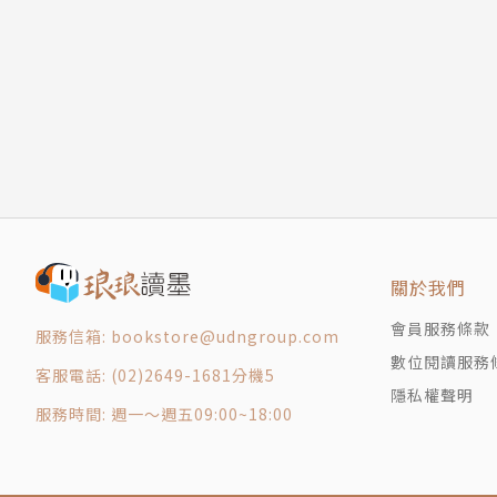
◎期待，將來的計畫─關於「未來」
‧夢想和期許：遇到阻礙時該如何克服？因為
‧盤點動力來源：可以打起精神的一首歌？現
‧負責自己的人生：什麼事情會瞬間改變人生
IG爆文分享：「如果把回應他人的期待 視作優
◆開始和自己對話的練習
‧建議依序回答同一頁的三個題目。
‧在思考答案時，把浮現腦中的其他想法，寫在
關於我們
‧有些問題無法回答出來也OK，「沒有答案
‧看看每一頁問題旁邊搭配的精選IG爆文，為
會員服務條款
服務信箱: bookstore@udngroup.com
‧過一個月或三個月，甚至半年後，重新看看
數位閱讀服務
客服電話: (02)2649-1681分機5
隱私權聲明
作者簡介
服務時間: 週一～週五09:00~18:00
田口久人