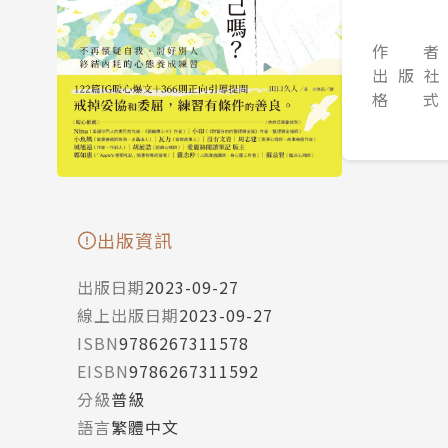
作 者
出 版 社
格 式
出版資訊
出版日期
2023-09-27
線上出版日期
2023-09-27
ISBN
9786267311578
EISBN
9786267311592
分級
普級
語言
繁體中文