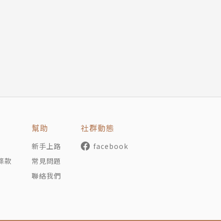
沒做而感到後悔的事？
在可以做到的事情？
？為什麼想要更幸福？
先 就會搞不清 什麼才是真正想做的事情」
同頁下方的MEMO欄。
幫助
社群動態
」也是一種答案。
勇氣和自信加值。
新手上路
facebook
這些問題，答案有改變嗎？
條款
常見問題
聯絡我們