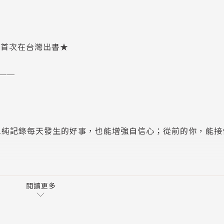
，首次在台灣出書★
──
純記錄每天發生的好事，也能增強自信心；從前的你，能接
癒系作家田口久人擅長以生活中的各種主題，短短幾句話就
，粉絲爭相留言「被拯救了」、「這個有中我」。
閱讀更多
同的主題，但最終都是希望並提醒讀者們，「把自己擺在