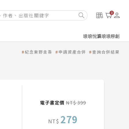
0
琅琅悅讀
琅琅原創
紀念東野圭吾
申請資產合併
查詢合併結果
電子書定價
NT$ 399
279
NT$