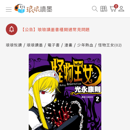
【公告】因 Readmoo 讀墨系統維護中，本站同步暫
0
停部分閱讀服務
【公告】琅琅讀墨數位閱讀資產合併與書櫃開通申請
【公告】琅琅讀墨書櫃開通常見問題
【公告】琅琅讀墨 3 分鐘完成書櫃開通與資產合併申
請圖文教學
琅琅悅讀
琅琅讀墨
電子書
漫畫
少年熱血
怪物王女(02)
【公告】琅琅書店服務升級重要說明及資產合併結果
查詢
【公告】因 Readmoo 讀墨系統維護中，本站同步暫
停部分閱讀服務