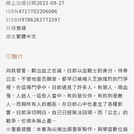
線上出版日期
2023-09-27
ISBN
4717702206086
EISBN
9786263772397
分級
普級
語言
繁體中文
簡介
向我發誓、獻出血之忠誠。日郎以血戰士的身分，侍奉
公主。不管他是否願意，都早已被捲入王族熾烈的鬥爭
裡。在這場鬥爭中，日郎遇見了許多人，有狼人、吸血
鬼、人造人…這些人當中，有的是伙伴，有的則是敵
人…而與所有人的邂逅，在日郎心中也產生了各種影
響。日郎深切明白，自己已經無法回頭。而「公主」的
戰爭，也將永無止盡…
※重要提醒：本書為尖端出版重新製作，與華雲數位過