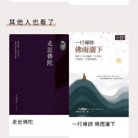
憶起多次元馬雅的家──帕連奎
來的精髓，透過每日的圖騰、數字、顏色，與宇宙源頭
水晶頭顱閉幕儀式與帕卡沃坦連結
的能量校準。13月亮共時曆，就是以圖騰與數字為基
3.實踐：Just Do it! 做就對了！──藍手波
礎的宇宙密碼。這是一個充滿陰性能量、共時順流的曆
其他人也看了
藍手波的聖地之旅──峇里島的寂靜日與惡魔日
法，就像武功祕笈的精髓在於心法，當我們校準內在狀
4. 給予：散發光與熱，照亮自己與他人──黃太陽波
態後，就能由內而外、從心出發地共時生活。
我們都是太陽之子
古老印加智慧的太陽特質
13月亮共時曆，是清除「腦霧」的校準工具，幫助我
5. 探索：像孩子般的好奇──紅天行者波
們更清楚地看見真相。它是生活的導航儀，是內在量子
迷宮深水洞的重生之旅
世界的指引與知曉。且不是由某個權威說了算，也不是
阿蘇爾聖井播下水晶種子
由某個教派守護，而是讓人們明白時間的本質，一起走
6. 連結：從此岸到彼岸──白世界橋波
上意識覺醒之路。
水晶龍線秋分儀式
秘魯死藤水儀式
本書以13月亮共時曆作為架構，透過聖地之旅或是生
7. 變革：危機就是轉機──藍風暴波
活上、關係上，講生命的二十個面向，每個面向都提供
走近佛陀
當生活中遇見風暴
一個校準的練習方法。
一行禪師 佛雨灑下
閉黑關的強大洗禮