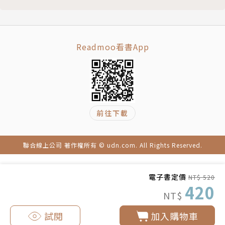
8. 自由：業力與自由意志──黃人波
作者簡介
自由意志Vs.業力
跳脫框架
彭芷雯（Taruja）
「黃人」就是我們每一個人
台灣大學工管系畢業，英國伯明翰大學企管碩士、倫敦
Readmoo看書App
9. 身體：開啟生命原動力──紅蛇波
政經學院財務暨會計碩士，曾擔任香港上海匯豐銀行經
學習與身體連結
理、瑞士銀行助理副總裁。
墨西哥國徽上的鷹與蛇
雖然童年時期對生命起源早有疑惑，質疑著「我從哪裡
10. 反射：外境即是內鏡──白鏡波
來？要往何處去？」，仍然循規蹈矩地長大與工作，進
前往下載
宇宙是一面大鏡子
入世俗標準的「人生勝利組」。在內心聲音的召喚下，
一切都在神聖秩序中
離開熟悉卻茫然的金融業，踏進未知，尋找真正的自
電影中的鏡子
己。隨著生命之流的共時帶領，深度探訪各地靈性社區
聯合線上公司 著作權所有 © udn.com. All Rights Reserved.
照見內在真實的白鏡波聖地之旅
與古文明聖境，尋回靈魂拼圖的碎片，致力於整合身心
11. 帶著輕盈的心：地球遊戲場的顯化之道──藍猴波
靈領域裡不同的系統與教導。
電子書定價
NT$ 520
帶著輕盈的心遊玩創造
聖地之旅策劃者與國際領隊，一心學院創辦人，德國柏
420
NT$
秘魯的的喀喀湖點化儀式
林天愛氣功亞洲區主辦方，製作主持Podcast「芷為你
12. 種下意圖的種子，讓生命開花──黃種子波
讀」，將靈性融入日常生活中，與更高頻率自然校準。
試閱
加入購物車