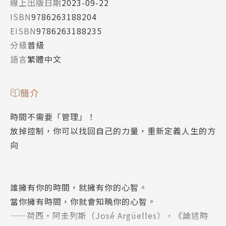
線上出版日期
2023-09-22
ISBN
9786263188204
EISBN
9786263188235
分級
普級
語言
繁體中文
簡介
時間不需要「管理」！
放掉控制，你可以找回自己的力量，重新定義人生的方
向
誰擁有你的時間，就擁有你的心智。
當你擁有時間，你就會知曉你的心智。
——荷西・阿圭列斯（José Argüelles），《論述時