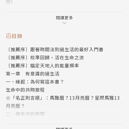
間》
生命中最大的奧祕之一，是時間的奧祕。
閱讀更多
發生在我們身上的每一件事，都來得正是時候。
──約翰．歐唐納修，愛爾蘭詩人／學者／哲學家
目錄
〔推薦序〕跟著時間法則過生活的最好入門書
如何順流？一切都是最好的安排嗎？
〔推薦序〕校準回歸，活在生命之流
當你體會「自然時間的流動」，學習與環境自然共振，
〔推薦序〕錨定天地人的能量頻率
就會找回自我與自然之間的生活步調，調頻共時，
第一章 有意識的過生活
讓五次元的愛，照見最純粹、真實的自己。
一、緣起：為何寫這本書？
生命中的共時旅程
時間法則基金會亞洲區負責人／朱衍舞．Rafeeka
☆「名正則言順」：馬雅曆？13月亮曆？星際馬雅13
月亮曆？
音樂人、聲波療癒師／田定豐
二、擁有你的時間
知名作家／李欣頻
時間就是金錢？
「今夜遇見小王子」金鐘獎主持人／阿光（游湧志）