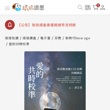
【公告】因 Readmoo 讀墨系統維護中，本站同步暫
0
停部分閱讀服務
【公告】琅琅讀墨數位閱讀資產合併與書櫃開通申請
【公告】琅琅讀墨書櫃開通常見問題
【公告】琅琅讀墨 3 分鐘完成書櫃開通與資產合併申
請圖文教學
琅琅悅讀
琅琅讀墨
電子書
宗教
新時代New age
【公告】琅琅書店服務升級重要說明及資產合併結果
愛的共時校準
查詢
【公告】因 Readmoo 讀墨系統維護中，本站同步暫
停部分閱讀服務