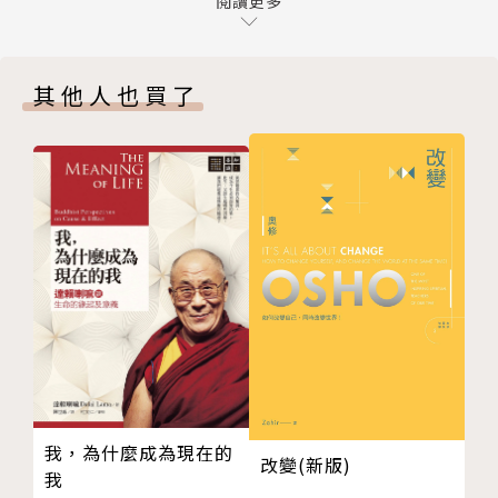
曆法是一種程式設定
閱讀更多
左西人文空間創辦人／陳盈君
和平時間Vs.戰爭時間
【共時推薦】（依姓氏筆畫序）
自然時間Vs.人工時間
其他人也買了
13月亮共時曆，是光體的曆法
時間就像呼吸一樣，安靜無聲，自動流轉。當生活中遇
三、曆法中的馬雅元素──卓爾金曆
到變化，我們才開始意識到，原來生活不是機械式的運
卓爾金曆的太陽圖騰
轉，而是充滿氣息的有機體。
四、如何使用本書
第二章 曆法就在生活裡
13月亮共時曆有兩大部分：一個是1328萬年曆（一年
自然生活的二十個面向
劃分成13個月份，每個月28天，一共364天再加上1天
1. 起源：我從哪裡來？──紅龍波
的無時間日，等於365天）。另一個則是取自馬雅曆法
阿卡莎紀錄與原生家庭
裡的卓爾金曆，稱為1320和諧矩陣（13調性X20圖
我們與龍族的連結
騰，排列出260個組合）；和諧矩陣裡有三個基礎元
馬雅文化裡的羽蛇神（庫庫爾坎KuKuulKaan）
素：20個太陽圖騰、13個調性，以及紅白藍黃4種顏
龍族守護的陰性能量聖井
色。
2. 時間：永恆當下的多重宇宙──白巫師波
我，為什麼成為現在的
改變(新版)
能量超越時空，皆在同一場域裡
1328萬年曆是架構，而1320和諧矩陣是讓架構鮮活起
我