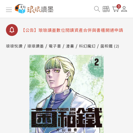
【公告】琅琅書店服務升級重要說明及資產合併結果
0
查詢
【公告】因 Readmoo 讀墨系統維護中，本站同步暫
停部分閱讀服務
【公告】琅琅讀墨數位閱讀資產合併與書櫃開通申請
【公告】琅琅讀墨書櫃開通常見問題
琅琅悅讀
琅琅讀墨
電子書
漫畫
科幻魔幻
菌和鐵 (2)
【公告】琅琅讀墨 3 分鐘完成書櫃開通與資產合併申
請圖文教學
【公告】琅琅書店服務升級重要說明及資產合併結果
查詢
【公告】因 Readmoo 讀墨系統維護中，本站同步暫
停部分閱讀服務