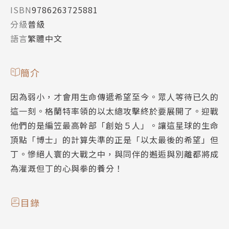
ISBN
9786263725881
分級
普級
語言
繁體中文
簡介
因為弱小，才會用生命傳遞希望至今。眾人等待已久的
這一刻。格蘭特率領的以太總攻擊終於要展開了。迎戰
他們的是編笠最高幹部「創始５人」。讓這星球的生命
頂點「博士」的計算失準的正是「以太最後的希望」但
丁。慘絕人寰的大戰之中，與同伴的邂逅與別離都將成
為灌溉但丁的心與拳的養分！
目錄