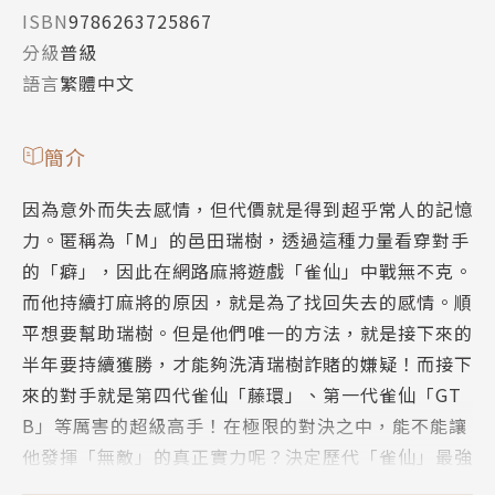
ISBN
9786263725867
分級
普級
語言
繁體中文
簡介
因為意外而失去感情，但代價就是得到超乎常人的記憶
力。匿稱為「M」的邑田瑞樹，透過這種力量看穿對手
的「癖」，因此在網路麻將遊戲「雀仙」中戰無不克。
而他持續打麻將的原因，就是為了找回失去的感情。順
平想要幫助瑞樹。但是他們唯一的方法，就是接下來的
半年要持續獲勝，才能夠洗清瑞樹詐賭的嫌疑！而接下
來的對手就是第四代雀仙「藤環」、第一代雀仙「GT
B」等厲害的超級高手！在極限的對決之中，能不能讓
他發揮「無敵」的真正實力呢？決定歷代「雀仙」最強
高手的淘汰賽開幕了！