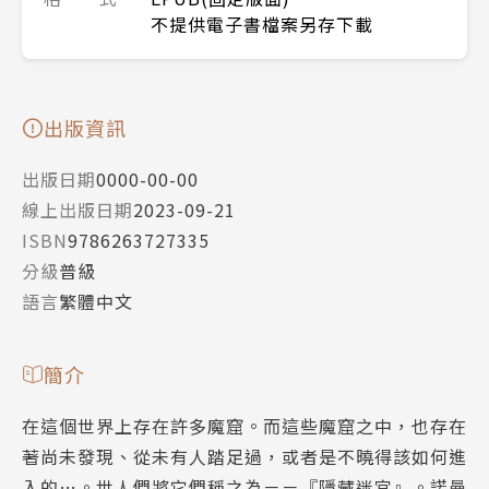
不提供電子書檔案另存下載
出版資訊
出版日期
0000-00-00
線上出版日期
2023-09-21
ISBN
9786263727335
分級
普級
語言
繁體中文
簡介
在這個世界上存在許多魔窟。而這些魔窟之中，也存在
著尚未發現、從未有人踏足過，或者是不曉得該如何進
入的…。世人們將它們稱之為－－『隱藏迷宮』。諾曼