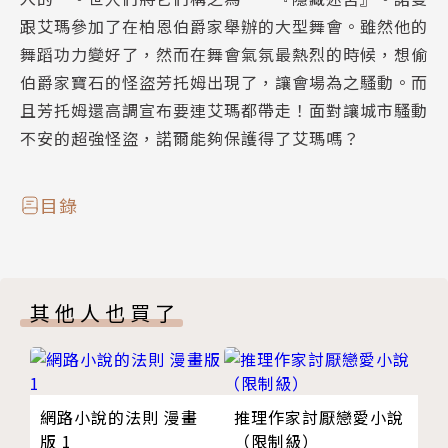
跟艾瑪參加了在柏恩伯爵家舉辦的大型舞會。雖然他的
舞蹈功力變好了，然而在舞會氣氛最熱烈的時候，想偷
伯爵家寶石的怪盜芳托姆出現了，讓會場為之騷動。而
且芳托姆還高調宣布要連艾瑪都帶走！面對讓城市騷動
不安的超強怪盜，諾爾能夠保護得了艾瑪嗎？
目錄
其他人也買了
網路小說的法則 漫畫
推理作家討厭戀愛小說
版 1
（限制級）