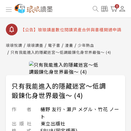
【公告】琅琅書店服務升級重要說明及資產合併結果
0
查詢
【公告】8/10、8/13 行動網路降速演練提醒
【公告】琅琅讀墨數位閱讀資產合併與書櫃開通申請
【公告】琅琅讀墨書櫃開通常見問題
琅琅悅讀
琅琅讀墨
電子書
漫畫
少年熱血
【公告】琅琅讀墨 3 分鐘完成書櫃開通與資產合併申
只有我能進入的隱藏迷宮～低調鍛鍊化身世界最強～ (4)
請圖文教學
【公告】琅琅書店服務升級重要說明及資產合併結果
查詢
【公告】8/10、8/13 行動網路降速演練提醒
只有我能進入的隱藏迷宮～低調
鍛鍊化身世界最強～ (4)
作 者
樋野 友行、瀬戸 メグル、竹花 ノー
ト
出 版 社
東立出版社
格 式
EPUB(固定版面)