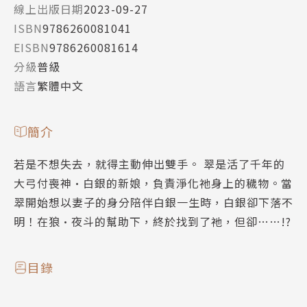
線上出版日期
2023-09-27
ISBN
9786260081041
EISBN
9786260081614
分級
普級
語言
繁體中文
簡介
若是不想失去，就得主動伸出雙手。 翠是活了千年的
大弓付喪神•白銀的新娘，負責淨化祂身上的穢物。當
翠開始想以妻子的身分陪伴白銀一生時，白銀卻下落不
明！在狼•夜斗的幫助下，終於找到了祂，但卻……!?
目錄