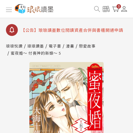
【公告】因 Readmoo 讀墨系統維護中，本站同步暫
0
停部分閱讀服務
【公告】琅琅讀墨數位閱讀資產合併與書櫃開通申請
【公告】琅琅讀墨書櫃開通常見問題
【公告】琅琅讀墨 3 分鐘完成書櫃開通與資產合併申
請圖文教學
琅琅悅讀
琅琅讀墨
電子書
漫畫
戀愛故事
【公告】琅琅書店服務升級重要說明及資產合併結果
蜜夜婚〜 付喪神的新娘〜 5
查詢
【公告】因 Readmoo 讀墨系統維護中，本站同步暫
停部分閱讀服務