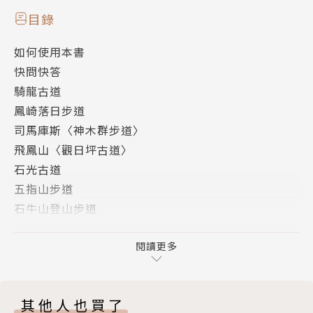
目錄
如何使用本書
快問快答
騎龍古道
鳳崎落日步道
司馬庫斯〈神木群步道〉
飛鳳山〈觀日坪古道〉
石光古道
五指山步道
石牛山登山步道
獅山古道
跑馬古道
閱讀更多
松羅國家步道
抹茶山〈聖母登山步道〉
其他人也買了
福山植物園