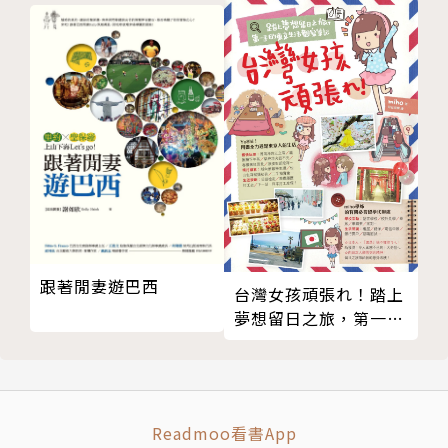
跟著閒妻遊巴西
台灣女孩頑張れ！踏上
夢想留日之旅，第一手
的東京生活觀察筆記
Readmoo看書App