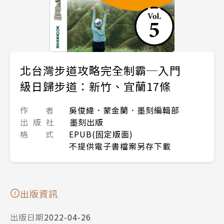
北台灣步道攻略完全制霸─入門
級日歸步道：新竹、宜蘭17條
作 者
吳俊緯．蒙金蘭．墨刻編輯部
出 版 社
墨刻出版
格 式
EPUB(固定版面)
不提供電子書檔案另存下載
出版資訊
出版日期
2022-04-26