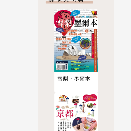
藝物語
雪梨．墨爾本