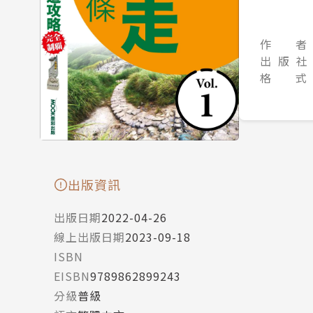
作 者
出 版 社
格 式
出版資訊
出版日期
2022-04-26
線上出版日期
2023-09-18
ISBN
EISBN
9789862899243
分級
普級