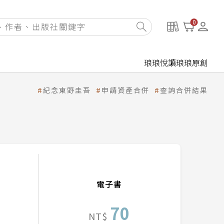
0
琅琅悅讀
琅琅原創
紀念東野圭吾
申請資產合併
查詢合併結果
電子書
70
NT$