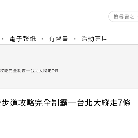
資產合併結果查詢
電子報紙
有聲書
活動專區
中，本站同步暫停部分閱讀服務
書櫃開通申請
與資產合併申請圖文教學
資產合併結果查詢
攻略完全制霸─台北大縱走7條
中，本站同步暫停部分閱讀服務
灣步道攻略完全制霸─台北大縱走7條