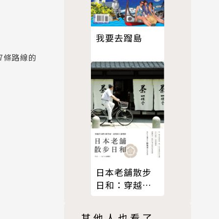
我要去蹓島
7條路線的
日本老舖散步
日和：穿越百
年的日本旅
宿、美食與工
其他人也看了