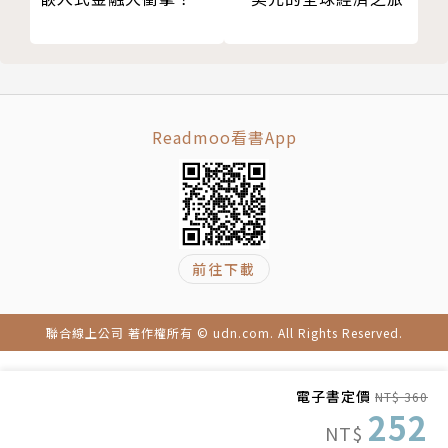
14 因元宇宙而生的新職業
15 元宇宙在教育上的應用
監修者簡介
16 在現實世界不可能辦到的大規模「虛擬市集」
17 讓視訊會議望塵莫及的元宇宙會議
岡嶋裕史
18 元宇宙上首屈一指的殺手級內容，就是「閒聊」
Readmoo看書App
19 元宇宙是處理疫情和環保問題的救世主？
中央大學研究所綜合政策研究科博士後期課程畢業，曾
20 新時代的億萬富翁？「元宇宙投資大師」
於富士綜合研究所任職，後於關東學院大學經濟系任副
21 「內容創作者」的遍地商機
教授及資訊科學研究所所長，現為中央大學國際資訊學
Column 02：元宇宙的未來②「創辦人回鍋，力圖東
院教授。著有《後行動通訊時代：資訊科技與人類的未
前往下載
山再起的第二人生」
來圖》（新潮新書）、《駭客的犯案手法：從社群網站
Chapter 3 活在虛擬實境中的未來
到網路攻擊》（PHP新書）、《逃離思考》、《實
01 「回歸實體」的必要性逐漸降低
況！商務能力培訓課程：程式 / 系統》（以上由日本經
聯合線上公司 著作權所有 © udn.com. All Rights Reserved.
02 可自由選擇待在舒適的社群裡生活
濟新聞出版社出版）、《區塊鏈：因為互不信任而形成
03 從工作到娛樂，都在元宇宙上完成
的全新資安機制》、《5G：大容量、低延遲、多點連
電子書定價
NT$ 360
04 沒有任何目的，「只是待著」也無妨的元宇宙世
接的機制》（以上由講談社bluebacks出版）、《蘋
252
NT$
界
果、谷歌、微軟：雲端與行動裝置大戰何去何從？》、