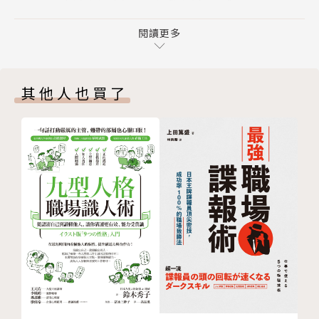
08 用VR更深入的融入元宇宙世界
動、創建和體驗各種虛擬場景、活動和社交交流。
09 讓元宇宙更有深度的「虛擬替身」
閱讀更多
10 可透過虛擬替身展現 個人特色
元宇宙這個概念早就已經出現在科幻文學、電影、電
11 可自由打造虛擬空間
玩、動畫作品當中，隨著虛擬實境熱絡發展，和線上遊
其他人也買了
12 「元宇宙＝遊戲世界」這個認知是錯的
戲的大受歡迎，例如：《刀劍神域》、《要塞英雄》、
13 從次文化觀點解讀元宇宙
《寶可夢》、《動物森友會》等，你可以想像元宇宙的
14 《刀劍神域》就是元宇宙的世界
概念是將虛擬與現實融合，讓我們能夠在一個無限可能
15 《電腦線圈》指出了擬真實境普及後的世界
的虛擬空間中展開冒險。
16 「虛擬實境＝有別於實境的另一個世界」是日本
的強項
人們也對於新興的經濟領域「元宇宙」充滿了期待，甚
17 在社群網站上包圍你我的「同溫層」是什麼？
至可以購物、投資和經營。光是Facebook改名為「M
18 在社群網站的延伸上尋求發展的元宇宙
eta」等相關動態顯示，該領域正在經歷行業重組的大
19 以「多重宇宙」滿足多元需求
革命！
20 人工智慧的進步，帶動了元宇宙的發展
21 5G的普及，讓元宇宙更貼近你我的生活
只需花費一小時，透過本書78個概念，快速了解元宇
Column 01：元宇宙的未來①「結局內容依觀眾視線
宙的發展脈絡、核心技術、未來的商業模式，包括相關