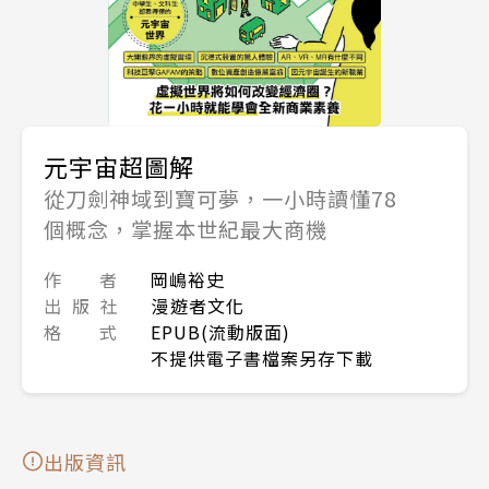
元宇宙超圖解
從刀劍神域到寶可夢，一小時讀懂78
個概念，掌握本世紀最大商機
作 者
岡嶋裕史
出 版 社
漫遊者文化
格 式
EPUB(流動版面)
不提供電子書檔案另存下載
出版資訊