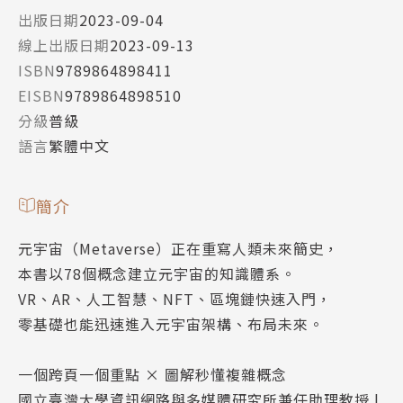
出版日期
2023-09-04
線上出版日期
2023-09-13
ISBN
9789864898411
EISBN
9789864898510
分級
普級
語言
繁體中文
簡介
元宇宙（Metaverse）正在重寫人類未來簡史，
本書以78個概念建立元宇宙的知識體系。
VR、AR、人工智慧、NFT、區塊鏈快速入門，
零基礎也能迅速進入元宇宙架構、布局未來。
一個跨頁一個重點 × 圖解秒懂複雜概念
國立臺灣大學資訊網路與多媒體研究所兼任助理教授 |