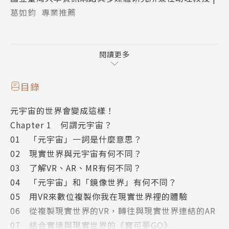
葛如鈞 專業推薦
▌從零開始理解「元宇宙」的過去、現在和未來
‧現實世界與元宇宙有何不同
閱讀更多
‧讓元宇宙更有深度的「虛擬替身」
‧目前在遊戲世界中最接近元宇宙的是？
目錄
‧二十年前就引進元宇宙的服務是什麼？
元宇宙的世界會變成這樣！
‧從工作到娛樂如何在元宇宙上完成？
Chapter 1 何謂元宇宙？
‧新時代的億萬富翁──元宇宙投資家
01 「元宇宙」一詞是什麼意思？
‧元宇宙可建立舒服的戀愛關係？
02 現實世界與元宇宙有何不同？
‧在元宇宙上發生「虛擬犯罪」的風險
03 了解VR、AR、MR有何不同？
04 「元宇宙」和「鏡像世界」有何不同？
「元宇宙」一詞是由「meta」（超越），和「univer
05 用VR來數位複製你我在現實世界裡的體驗
se」（宇宙）所組成，這是一個由虛擬實境（VR）、
06 從複製現實世界的VR，轉往與現實世界連結的AR
擴增現實（AR）、混合現實（MR）等技術所構建而成
07 結合實境與現實世界的《寶可夢GO》
的數位世界。人們可以利用新科技在元宇宙與其他人互