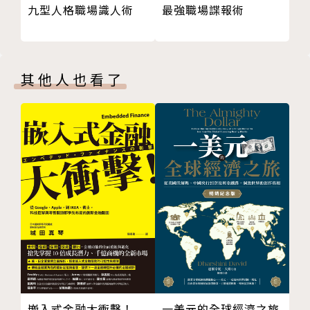
最強職場諜報術
九型人格職場識人術
動向而改變的電影」
產業、職業的介紹及生活應用。理解被視為本世紀最大
Chapter 2 元宇宙是下一個「殺手級服務」？
商機並受到關注的「元宇宙」世界。
01 十年後就會看到「人人都上元宇宙」的未來
02 只要環境建置完成，人人都能立刻得心應手
▌本書適合有以下需求的這些人：
其他人也看了
03 元宇宙的向心力來自「社群」
☑聽過「元宇宙」一詞，卻不太清楚其意義。
04 繪圖功能大幅提升的關鍵
☑難以閱讀太複雜的專業書籍。
05 「沉浸式裝置」的進化，加速元宇宙的發展
☑希望學習關於下一代商機的相關知識。
06 從現實世界的惱人煩擾中解脫，沉浸到另一個世
☑想要快速了解實際運用元宇宙的案例。
界
07 疫情下普及的「遠距」行為，有了元宇宙更舒適
本書特色
08 能顛覆「有實體就好」的價值是？
09 目前在遊戲世界中最接近元宇宙的是？
1.兩頁講述一個重點，迅速掌握關鍵字及核心觀念。
10 《要塞英雄》一枝獨秀的祕訣是？
2.重要概念圖解化，輕鬆吸收新知不卡關。
11 二十年前就引進元宇宙概念的服務？
3.圖文搭配省時省力，提升閱讀效率。
12 《第二人生》退燒的原因
4.沒有艱難的術語，零基礎也能看得懂！
13 還有一派主張「NFT」是元宇宙上的必需品
嵌入式金融大衝擊！
一美元的全球經濟之旅