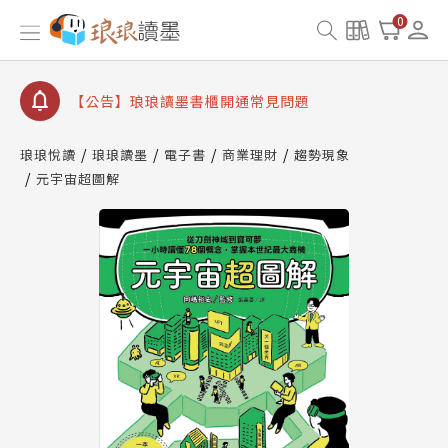
【公告】因 Readmoo 讀墨系統維護中，本站同步暫
0
停部分閱讀服務
【公告】琅琅讀墨數位閱讀資產合併與書櫃開通申請
【公告】琅琅讀墨書櫃開通常見問題
【公告】琅琅讀墨 3 分鐘完成書櫃開通與資產合併申
請圖文教學
琅琅悅讀
琅琅讀墨
電子書
商業理財
趨勢現象
【公告】琅琅書店服務升級重要說明及資產合併結果
元宇宙超圖解
查詢
【公告】因 Readmoo 讀墨系統維護中，本站同步暫
停部分閱讀服務