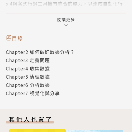
s 4與各式行銷工具擁有整合的能力，以達成自動化行
銷的目的，並有效的提升大家的工作效率。
閱讀更多
目錄
【專業推薦】
Chapter2 如何做好數據分析？
Chapter3 定義問題
商業實現的基礎是數據，數據應用的基礎是動機，動機
Chapter4 收集數據
數據的基礎是GA4。釐清動機就能規劃出適合的行銷銷
Chapter5 清理數據
售策略，並能創造氛圍讓服務更精準。這本書，將會協
Chapter6 分析數據
助企業達到這樣的目標。
Chapter7 視覺化與分享
──TeSA台灣電商顧問(股)董事長｜陳顯立
誠摯的推薦本書，讓您在網站與APP共構的數據海洋中
其他人也買了
能順風而行、找到您的流量密碼。
──中華電信 網路與流量管理經理｜陳思皓