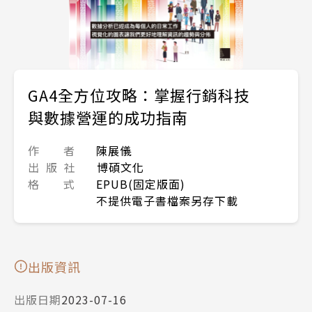
GA4全方位攻略：掌握行銷科技
與數據營運的成功指南
作 者
陳展儀
出 版 社
博碩文化
格 式
EPUB(固定版面)
不提供電子書檔案另存下載
出版資訊
出版日期
2023-07-16