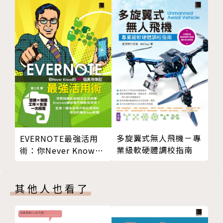
我建議將這本書放在桌邊，作為一本隨時可翻閱的參考
工具。相比於Google搜索或問問ChatGPT，這絕對是
學習和解決問題的更佳方式。
──Cool3c網站主筆｜吳顯二
無論你是行銷專業人士、數據分析師還是剛踏入這個領
域的新手，這本書都能夠滿足你的需求。
──MMdc關鍵數位行銷CDO(行銷數據長)｜吳天元
多旋翼式無人飛機－專
EVERNOTE最強活用
這本書可以幫助我們更快地熟悉新的分析工具，無論是
業級軟硬體調校指南
術：你Never Know的
已經在使用舊版的Google分析的數位工作者，或是剛
147個實用筆記
開始學習新的分析工具的新手，都能夠從這本書中受
益。
其他人也看了
──電商陪跑教練｜黃聖閔(狼大)