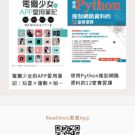
在這網路全面顛覆商業模式、行銷、產品、生產與管理
的數據翻轉時代，行銷人員需要學會用更科學化的方式
迎戰，Kay的這本書就像及時雨一般，來的恰到時候。
──FunCity方城市行銷 執行長｜蔡瑞音 Brenda
這本書對我來說不僅僅是一本關於GA4的技術指南，更
是一個開啟思考和啟發創造力的工具。作者以豐富的經
驗和獨特觀點，帶領讀者從多個角度來看待問題，探索
解決方案，並思考未來的發展。我相信這本書將對每一
使用Python搜刮網路
電獺少女的APP愛用筆
位讀者帶來價值，不僅僅是在技術層面上，更在思維和
資料的12堂實習課
記：玩耍×運動×拍照
思考模式的提升上。
×記錄，用手機搞定生
──PopDaily - 數果網路共同創辦人暨執行長｜黃晨
活大小事
皓 Kim
Readmoo看書App
數據的分析是一門大學問，這本書從背後的邏輯，到實
際的操作介面都有說明，可以從根本理解數據的意義；