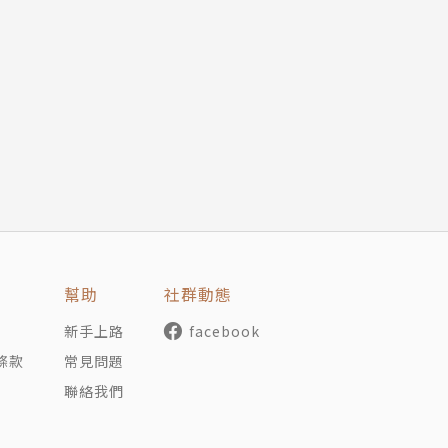
碩士，比利時魯汶大學醫療影像處理碩士、家庭與兩性關係碩
職譯者，以照顧家庭為主業、翻譯書籍為調劑，在文字與生活
譯。譯作有：《擁有自我的心智》、《事物的奇怪順序》、《
大腦有問題？！：大腦瑕疵如何影響你我的生活》、《改變自
、《天天在家玩科學》、《風味聖經》與《風味事典》等等。
。
幫助
社群動態
新手上路
facebook
條款
常見問題
聯絡我們