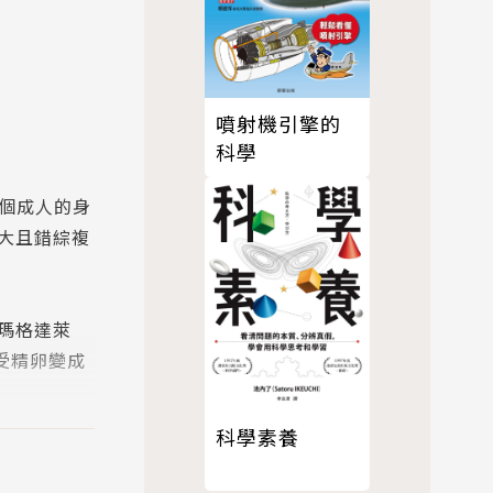
噴射機引擎的
科學
一個成人的身
大且錯綜複
瑪格達萊
受精卵變成
科學素養
孕帶來了希
發性。