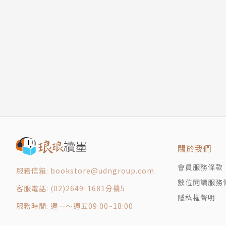
9 探索合成胚胎
10 創造生物學的新世紀
蕭秀姍
11 生命之舞
國立成功大學物理治療系學士、醫學工程研究所
致謝
美超過十年，目前回台定居。身兼全職媽媽與半
衡。擅長科普、心理、醫藥理工與食材料理等翻
惹的禍》、《帕夫洛夫的狗與薛丁格的貓》、《
人：從多重學習障礙到創辦學校的國際教育家》
簡史》榮獲吳大猷第十屆科普著作翻譯類佳作獎
關於我們
會員服務條款
服務信箱: bookstore@udngroup.com
數位閱讀服務
客服電話: (02)2649-1681分機5
隱私權聲明
服務時間: 週一～週五09:00~18:00