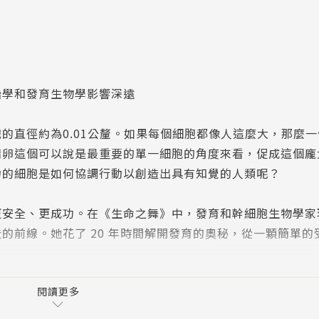
胎學和發育生物學影響深遠
的直徑約為0.01公釐。如果每個細胞都像人這麼大，那麼
精卵這個可以說是最重要的單一細胞的角度來看，促成這個龐
力的細胞是如何協調行動以創造出具有知覺的人類呢？
更安全、更成功。在《生命之舞》中，發育和幹細胞生物學家
的前線。她花了 20 年時間解開發育的奧秘，從一顆簡單的
鼠、人類和人造胚胎模型的開創性實驗為更多女性如何維持懷
閱讀更多
最關心問題的交點，對未來生育能力和生命本身的描繪極具啟