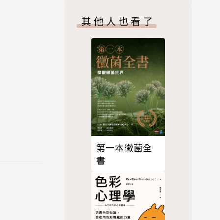
其他人也看了
也是加州理
和 Wellc
2023年小
磯。
第一本黴菌全
在科學博物
書
普書籍，並編
家學會科學圖書