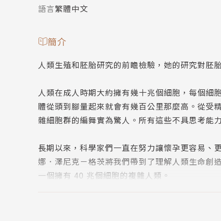
語言
繁體中文
簡介
人類生殖和胚胎研究的前瞻檢驗，她的研究對胚
人類在成人時期大約擁有幾十兆個細胞，每個細胞
體從頭到腳量起來就會有幾百公里那麼高。從受
雜細胞群的編舞實為驚人。所有這些不具思考能
長期以來，科學家們一直在努力讓懷孕更容易、
娜．澤尼克－格茨將我們帶到了理解人類生命創造
一個擁有 40 兆個細胞的複雜人類。
澤尼克－格茨的研究工作既實用又驚人：她對小
望。《生命之舞》處理科學最強大的力量和人類