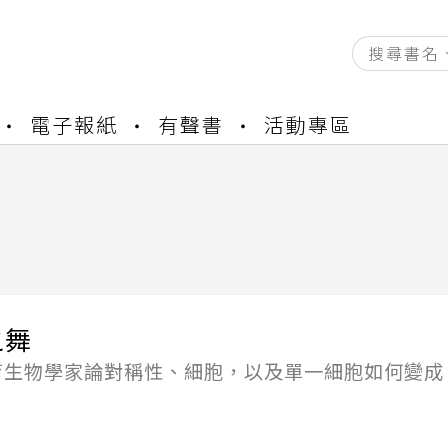
資產合併結果查詢
電子報紙
有聲書
活動專區
中，本站同步暫停部分閱讀服務
書櫃開通申請
與資產合併申請圖文教學
資產合併結果查詢
中，本站同步暫停部分閱讀服務
之舞
育生物學家論對稱性、細胞，以及單一細胞如何變成