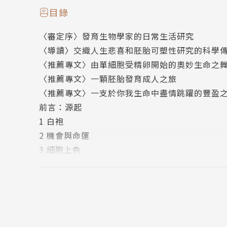
目錄
作者簡介
〈審定序〉發育生物學家的日常生活研究
〈導讀〉交織人生悲喜和胚胎可塑性研究的科學
瑪格達萊娜．澤尼克－格茨Magdalena Zernicka-
〈推薦專文〉由單細胞受精卵開始的奧妙生命之
是劍橋大學哺乳動物發育和幹細胞生物學教授，
〈推薦專文〉一顆胚胎發育成人之旅
工學院生物學與生物工程教授，她於2019年在此建立了她的
〈推薦專文〉一支於你我生命中盡情跳躍的豐盈
ome Trust 的高級研究員。擁有多項診療相關專利，
前言：源起
川－山中幹細胞獎得主（2023 Ogawa-Yamana
1 白袍
2 機會與命運
羅傑．海菲爾德Roger Highfield
3 細胞上色
科學博物館集團的作家、記者、廣播員和科學部
4 打破對稱性
館集團工作之前，他是《新科學家》雜誌的編輯和
5 身體體制的誕生
輯了 J. Craig Venter 的自傳《A Life De
6 破解黑盒子
獎。他住在英國倫敦。
7 人類胚胎應該供研究使用嗎？
8 賽門
譯者簡介