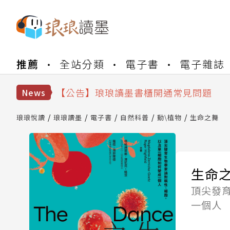
【公告】琅琅書店服務升級重要說明及
推薦
全站分類
電子書
電子雜誌
【公告】因 Readmoo 讀墨系統維護
【公告】琅琅讀墨數位閱讀資產合併與
【公告】琅琅讀墨書櫃開通常見問題
News
【公告】琅琅讀墨 3 分鐘完成書櫃開通
【公告】琅琅書店服務升級重要說明及
琅琅悅讀
琅琅讀墨
電子書
自然科普
動\植物
生命之舞
【公告】因 Readmoo 讀墨系統維護
生命
頂尖發
一個人