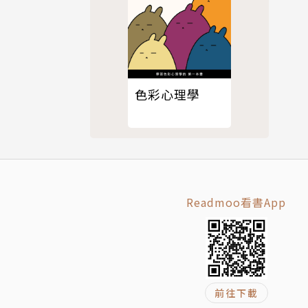
士。旅居歐
之中尋找平
都是荷爾蒙
色彩心理學
己大腦的女
譯作《重力
Readmoo看書App
前往下載