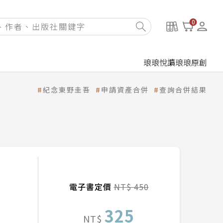
0
琅琅悅讀
琅琅原創
紀念東野圭吾
申請資產合併
查詢合併結果
電子書定價
NT$ 450
325
NT$