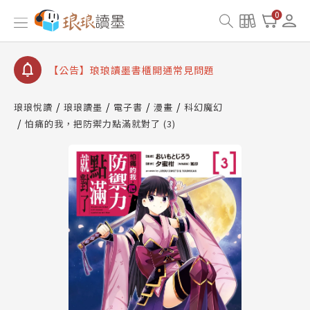
【公告】因 Readmoo 讀墨系統維護中，本站同步暫
0
停部分閱讀服務
【公告】琅琅讀墨數位閱讀資產合併與書櫃開通申請
【公告】琅琅讀墨書櫃開通常見問題
【公告】琅琅讀墨 3 分鐘完成書櫃開通與資產合併申
請圖文教學
琅琅悅讀
琅琅讀墨
電子書
漫畫
科幻魔幻
【公告】琅琅書店服務升級重要說明及資產合併結果
怕痛的我，把防禦力點滿就對了 (3)
查詢
【公告】因 Readmoo 讀墨系統維護中，本站同步暫
停部分閱讀服務