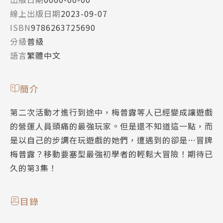
線上出版日期
2023-09-07
ISBN
9786263725690
分級
普級
語言
繁體中文
簡介
第二次活動才進行到途中，梅普露等人已經變成讓遊戲
的營運人員頭痛的最強玩家。但是還不知道這一點，而
是以自己的步調在玩遊戲的她們，遭遇到的卻是…冒牌
梅普露？移動要塞型最強初學者的輕鬆大冒險！期待已
久的第3集！
目錄