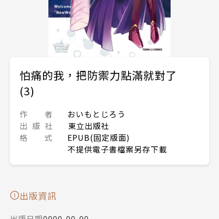
怕痛的我，把防禦力點滿就對了
(3)
作 者
おいもとじろう
出 版 社
東立出版社
格 式
EPUB(固定版面)
不提供電子書檔案另存下載
出版資訊
出版日期
0000-00-00