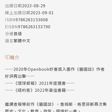
出版日期
2023-08-29
線上出版日期
2023-09-01
ISBN
9786263153608
EISBN
9786263153790
分級
普級
語言
繁體中文
簡介
──2020年Openbook好書獎入圍作《牆國誌》作者
好評再出擊──
──《環球郵報》2021年度選書──
──《紐約客》2022年最佳書籍──
繼調查報導前作《牆國誌》，詹姆斯．格里菲斯再次集
歷史、文化、教育、政策、國情於一書，