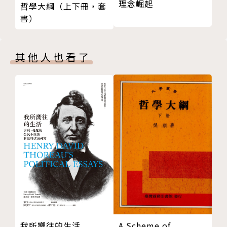
理念崛起
哲學大綱（上下冊，套
作者的話
書）
注釋
參考文獻
其他人也看了
我所嚮往的生活
A Scheme of