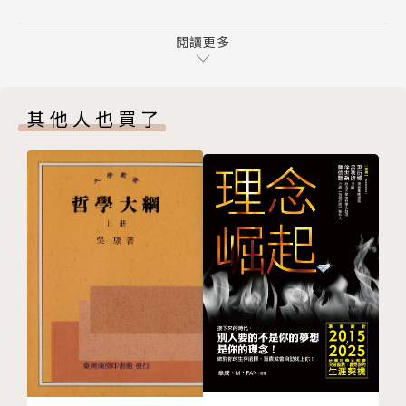
第二部 夏威夷語
第五章 婚約在身的公主
閱讀更多
第六章 三明治群島
第七章 「前進吧卡美哈美哈」（I Mua Kamehameh
其他人也買了
a）
第八章 「夏威夷自主生息」（Ke Ea Hawaiʻi）
第九章 褻瀆聖山之路封閉
插曲／古老又創新的語言
第三部 廣東話
第十章 辯證
第十一章 中文拼音字母
第十二章 通用語
第十三章 「講粵語易得鼻咽癌」
第十四章 分離主義之聲
第十五章 高原上的語言
後記