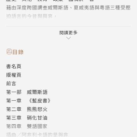
藉由深度跨國調查威爾斯語、夏威夷語與粵語三種受壓
迫語言的今昔與興衰，
直探當代官方語言與少數群體語言的拉鋸與角力，人們
的生命經驗又如何受其左右？
閱讀更多
口碑推薦──
目錄
沐羽｜作家
書名頁
胡川安｜國立中央大學中文系教授、《秦漢帝國與沒有
版權頁
歷史的人》作者
前言
張學謙｜國立臺東大學南島文化研究博士班教授丶華語
第一部 威爾斯語
文學系教授
第一章 《藍皮書》
張正｜燦爛時光東南亞主題書店負責人
第二章 熊熊怒火
鄭順聰｜作家、臺語推廣者
第三章 硝化甘油
謝金魚｜歷史作家
第四章 雙語國家
蘇致亨｜《毋甘願的電影史》作者
插曲／阿非利卡語的是與非