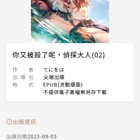
你又被殺了呢，偵探大人(02)
作 者
てにをは
出 版 社
尖端出版
格 式
EPUB(流動版面)
不提供電子書檔案另存下載
出版資訊
出版日期
2023-09-05