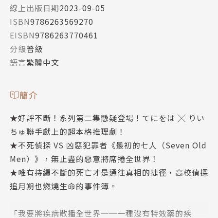
線上出版日期
2023-09-05
ISBN
9786263569270
EISBN
9786263770461
分級
普級
語言
繁體中文
簡介
★好評不斷！系列第二集懸疑登場！てにをは ╳ りい
ちゅ聯手獻上的超本格推理劇！
★不死偵探 VS 凶惡犯罪者《最初的七人（Seven Old
Men）》，無止盡的惡意將席捲全世界！
★唯有持續不斷的死亡才是通往真相的捷徑，高校偵探
追月朔也燃燒生命的事件簿。
「我要將疾病散播全世界──一種沒有特效藥的疾