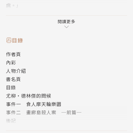
病。」
追月朔也是一名半吊子的高中生偵探，擁有即使被殺掉
閱讀更多
也能復活的特殊能力。每當有事件發生時不知道為什麼
總會成為被害者的他，與助手莉莉忒雅一同維護著父親
目錄
遺留下來的偵探事務所，並過著追查可能與父親的死有
作者頁
關係的凶惡犯罪者《最初的七人（Seven Old Me
內彩
n）》下落的日子。
人物介紹
書名頁
有一天，兩人接到來自英國最強偵探，同時也是父親故
目錄
交的費多聯絡。後續在朔也與費多的眼前，竟發生了
尤柳‧德林傑的問候
「摩天輪轉一圈的十分鐘之內在十五間密室犯案」的不
事件一 食人摩天輪樂園
可能犯罪！？除遊樂園的獵奇犯罪事件「食人摩天輪樂
事件二 畫廊島殺人案 ─前篇─
園」以外，本集亦收錄從某位犯罪者的角度所描寫
後記
「Ｙ‧德林傑的問候」以及在孤島上發生的悽慘殺人事
版權頁
件「畫廊島殺人案」。超驚人的發展絕對不能錯過！