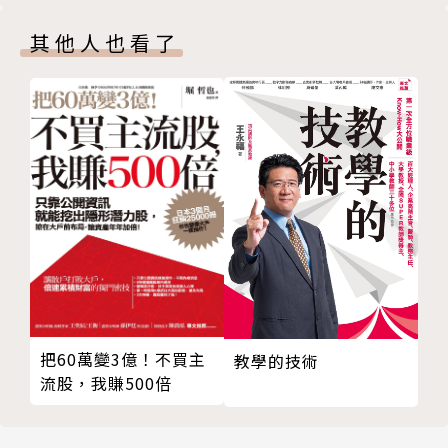
你從事的行業，也許沒有「小」的本錢
其他人也看了
小心！太成功也會害你失去自己的公司
想清楚你要的股權結構，有些資金絕對不能拿
「成長」只是幫助員工的手段，不是公司存在的目的
還記得嗎，當初你想為消費者提供最棒的服務
精選客戶，將有意想不到的驚喜
盲目膜拜「成長之神」，你就死定了……
每一個創業者，都要練習消除自己的心魔
第3章 放眼世界之外，你是否關心腳底下的土地？
這城市很糟，但它是我的故鄉——搖滾寶貝樂團與水牛
城的故事
土地有靈魂，好好與它共處
什麼是社會責任？就是不能做卑鄙的事
把60萬變3億！不買主
教學的技術
流股，我賺500倍
租金很貴？沒關係，我們讓它更有價值
治安差，名聲爛？沒關係，我們來改變它
嚴肅且認真地當個好鄰居，大財團辦不到，你可以