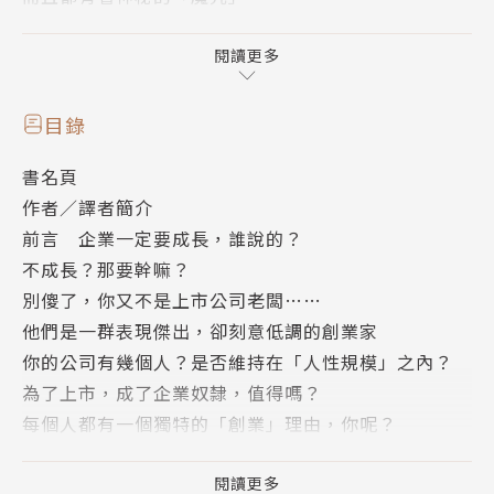
想也知道，這麼好的公司，都有能力募集資金，讓公司
閱讀更多
快速成長
──也就是跟別的大公司一樣，要嘛併購別的公司，要
目錄
嘛開發更大的市場。
書名頁
作者／譯者簡介
然而，他們還是搖頭，選擇「不」追求營收成長、
前言 企業一定要成長，誰說的？
「不」擴大市場。
不成長？那要幹嘛？
別傻了，你又不是上市公司老闆……
因為，在他們心中，還有別的目標，比「規模大、成長
他們是一群表現傑出，卻刻意低調的創業家
快」要來得重要。
你的公司有幾個人？是否維持在「人性規模」之內？
這個目標，常被許多主流大企業與新創公司忽略，但卻
為了上市，成了企業奴隸，值得嗎？
是他們成功獲利的關鍵。
每個人都有一個獨特的「創業」理由，你呢？
鲍．柏林罕在十年前發現了這群很低調、但卻很成功的
你的公司，有沒有……「那個特質」？
企業，寫成了這本暢銷書。十年後，他為讀者追蹤了這
給自己一點時間，培養「企業靈魂」
閱讀更多
些企業的發展，網路上也組成「小是我故意的社群」，