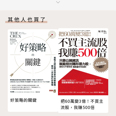
十年了，他們的魔咒還在嗎？
分享他們的故事。到底，「故意小」有什麼祕訣？這些
第1章 事業要做多大，才算成功？
企業的成功──與失敗──告訴我們什麼樣的經營智
其他人也買了
天上掉下一筆超級大生意，卻是噩夢的開始……
慧？
每個企業都必須成長，否則只有死亡，不是嗎？
踏上人煙稀少的路，將有非常可觀的回報
想清楚：你真的想把自己的公司賣掉嗎？——克里夫能
量棒公司的故事
小餐廳生意好，就去開分店，通嗎？——辛格曼商業社
群的故事
為「營業額」打拚，真是蠢斃了！——城市倉儲公司的
故事
你的咖啡好棒，要不要開分店呀？——聯合廣場的故事
開餐廳的「五分鐘原則」，還有……員工的前途
要有所選擇，就要先有所堅持
好策略的關鍵
把60萬變3億！不買主
第2章 老闆，魔鬼現身了……
流股，我賺500倍
錢燒完了，要不要跟魔鬼打交道？——三網公司啟示錄