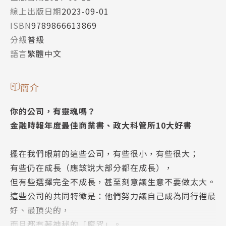
線上出版日期
2023-09-01
ISBN
9789866613869
分級
普級
語言
繁體中文
簡介
你的公司，有靈魂嗎？
金融時報年度最佳商業書、政大科管所10大好書
擺在我們眼前的這些公司，有些很小，有些很大；
有些仍在成長（應該說大部分都在成長），
但有些選擇完全不成長，甚至刻意讓生意不要做太大。
這些公司的共同特徵是：他們努力讓自己成為同行裡最
好、最頂尖的，
而且都有著神秘的「魔咒」。