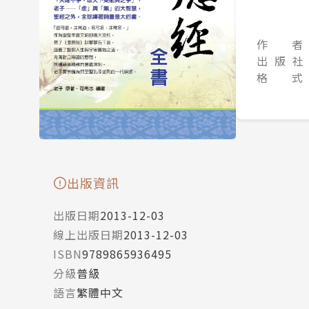
作 者
出 版 社
格 式
出版資訊
出版日期
2013-12-03
線上出版日期
2013-12-03
ISBN
9789865936495
分級
普級
語言
繁體中文