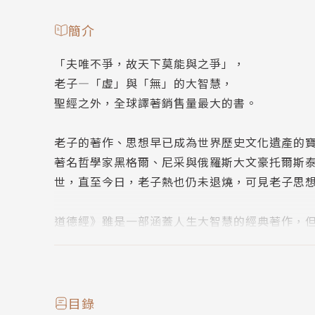
簡介
「夫唯不爭，故天下莫能與之爭」，
老子—「虛」與「無」的大智慧，
聖經之外，全球譯著銷售量最大的書。
老子的著作、思想早已成為世界歷史文化遺產的
著名哲學家黑格爾、尼采與俄羅斯大文豪托爾斯
世，直至今日，老子熱也仍未退燒，可見老子思
道德經》雖是一部涵蓋人生大智慧的經典著作，
本書試圖對《道德經》中的文化精華加以解讀，
感的困惑中得到解脫。
目錄