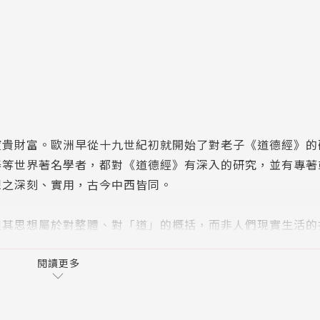
寶貴財富。歐洲早從十九世紀初就開始了對老子《道德經》的
泰等世界著名學者，都對《道德經》有深入的研究，並有專著
想之深刻、實用，古今中西皆同。
但其思想屬於對整體、對「道」的概括，而非人們現實生活的
來幫助讀者面對具體生活中所遇到的各種人際、社會問題，以
閱讀更多