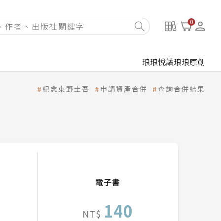
0
琅琅悅讀
琅琅原創
紀念東野圭吾
申請資產合併
查詢合併結果
電子書
140
NT$