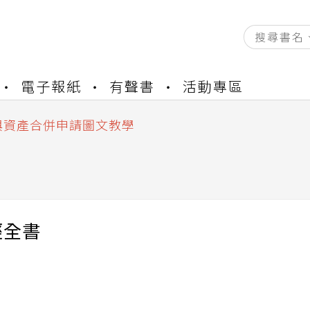
資產合併結果查詢
電子報紙
有聲書
活動專區
書櫃開通申請
與資產合併申請圖文教學
資產合併結果查詢
書櫃開通申請
經全書