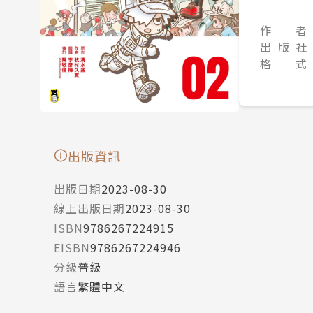
作 者
出 版 社
格 式
出版資訊
出版日期
2023-08-30
線上出版日期
2023-08-30
ISBN
9786267224915
EISBN
9786267224946
分級
普級
語言
繁體中文