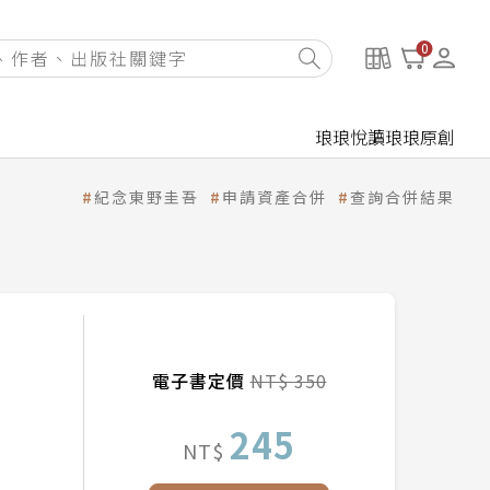
0
琅琅悅讀
琅琅原創
紀念東野圭吾
申請資產合併
查詢合併結果
電子書定價
NT$ 350
245
NT$