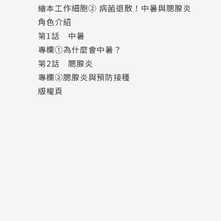
繪本工作細胞② 病菌退散！中暑與腮腺炎
更糟的是，卑鄙的仙人掌桿菌竟然趁虛而入，
角色介紹
白血球努力追趕仙人掌桿菌，卻因為過熱和缺
第1話 中暑
在這個危急關頭，只有一場奇蹟大雨才能拯救
專欄①為什麼會中暑？
第2話 腮腺炎
〈第2話：腮腺炎〉
專欄②腮腺炎與預防接種
記憶細胞做了個古怪的夢，夢醒後他總覺得自
版權頁
就在此時，腮腺遭受不明病毒攻擊。
B細胞急忙帶著記憶細胞趕往現場，
但沉浸在回憶裡的記憶細胞一點也幫不上忙
面對陌生的敵人，B細胞無法製作抗體，著急
記憶細胞能順利找回失落的記憶，為大家指明
《繪本工作細胞 ②病菌退散！中暑與腮腺炎》
是一件避之唯恐不及的事，但透過紅血球與白血
細胞極大的幫助，進而對打針產生正面的印象！