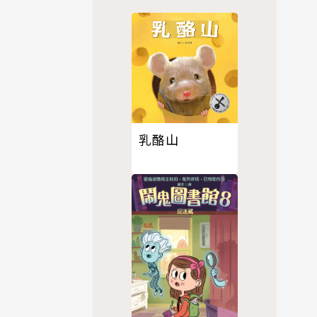
乳酪山
子來說絕對
針卻能提供