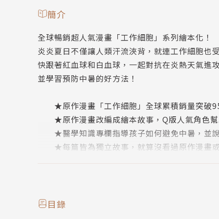
簡介
全球暢銷超人氣漫畫「工作細胞」系列繪本化！
炎炎夏日不僅讓人類汗流浹背，就連工作細胞也
快跟著紅血球和白血球，一起對抗在炎熱天氣進
並學習預防中暑的好方法！
★原作漫畫「工作細胞」全球累積銷量突破95
★原作漫畫改編成繪本故事，Q版人氣角色幫
★醫學知識專欄指導孩子如何避免中暑，並說
★每篇皆為獨立故事，就算沒看過原作漫畫或
〈第1話：中暑〉
好熱！好熱啊！炎熱的天氣讓工作細胞苦不堪
紅血球聚集到微血管協助散熱，但體溫卻不降
目錄
看來，身體的主人中暑了！