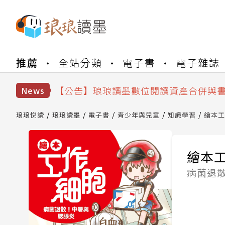
【公告】琅琅書店服務升級重要說明及
推薦
全站分類
電子書
電子雜誌
【公告】因 Readmoo 讀墨系統維護
【公告】琅琅讀墨數位閱讀資產合併與
News
【公告】琅琅讀墨書櫃開通常見問題
【公告】琅琅讀墨 3 分鐘完成書櫃開通
琅琅悅讀
琅琅讀墨
電子書
青少年與兒童
知識學習
繪本工
【公告】琅琅書店服務升級重要說明及
【公告】因 Readmoo 讀墨系統維護
繪本工
病菌退