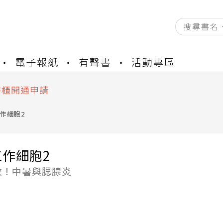
資產合併結果查詢
電子報紙
有聲書
活動專區
中，本站同步暫停部分閱讀服務
書櫃開通申請
與資產合併申請圖文教學
作細胞2
資產合併結果查詢
中，本站同步暫停部分閱讀服務
作細胞2
散！中暑與腮腺炎