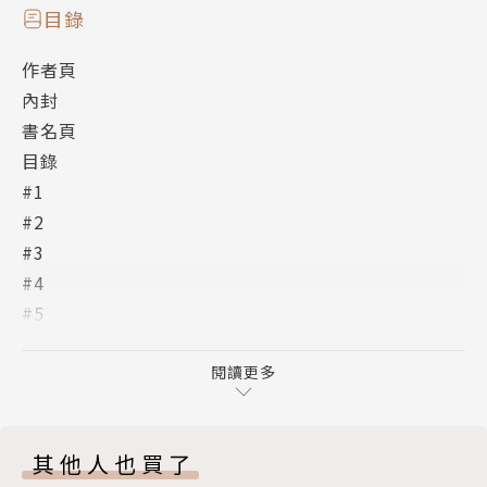
目錄
作者頁
內封
書名頁
目錄
#1
#2
#3
#4
#5
#6
#7
閱讀更多
#8
#9
其他人也買了
#10