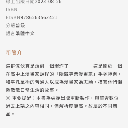
線上出版日期
2023-08-26
ISBN
EISBN
9786263563421
分級
普級
語言
繁體中文
簡介
這群傢伙真是煩到一個爆炸了－－－－－這是關於一個
在高中上漫畫家課程的「隱藏專業漫畫家」手塚神奈，
和平凡至極的普通人以成為漫畫家為志願，描寫他們懶
懶散散日常生活的故事。
※ 重要提醒：本書為尖端出版重新製作，與華雲數位
過去上架之內容相同，但解析度更高。故屬於不同商
品。