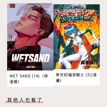
#11
#12
#13
加筆漫畫★神奈的苦惱
版權頁
封底
新世紀福音戰士 (3)(漫
WET SAND (74)（條
畫)
漫版）
其他人也看了