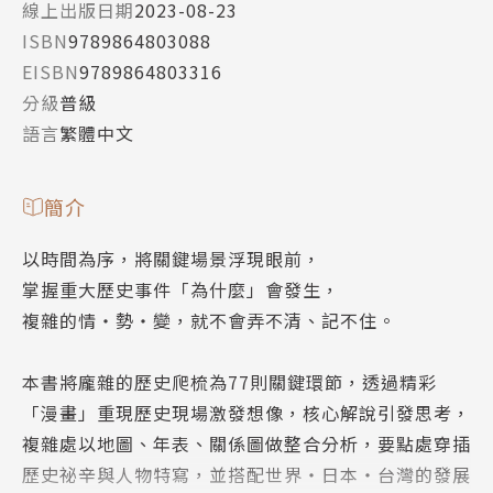
線上出版日期
2023-08-23
ISBN
9789864803088
EISBN
9789864803316
分級
普級
語言
繁體中文
簡介
以時間為序，將關鍵場景浮現眼前，
掌握重大歷史事件「為什麼」會發生，
複雜的情‧勢‧變，就不會弄不清、記不住。
本書將龐雜的歷史爬梳為77則關鍵環節，透過精彩
「漫畫」重現歷史現場激發想像，核心解說引發思考，
複雜處以地圖、年表、關係圖做整合分析，要點處穿插
歷史祕辛與人物特寫，並搭配世界‧日本‧台灣的發展