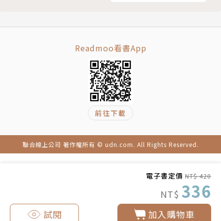
32 鄂圖曼帝國的興盛
繪者簡介
33 教會的衰退
34 百年戰爭的爆發
Freehand
了解世界文化與風俗 亞洲篇
由曾改編為電視劇的《夜王》、《女帝》、《孃王》等
Readmoo看書App
簡明圖解 世界的動向
人氣漫畫的原作家倉科遼所創立，與其他創作者一同進
中世紀的世界（前半期）考察
行專業漫畫企劃的廣告代理／編輯製作公司。
第三章 中世紀的世界（後半期）舞台移往全世界開放
本書繪者：羽崎雅、鯖玉弓、すず黃、ひよこ豆ひよご
35 文藝復興大放異彩
ん、ひなた未夢、雪人、みつく
前往下載
36 大航海時代的揭幕
37 美洲古文明
譯者簡介
38 宗教改革
聯合線上公司 著作權所有 © udn.com. All Rights Reserved.
39 日耳曼王族與法國的對立
李惠芬
40 西班牙與荷蘭的盛衰
曾任職日商公司，現為專職譯者。有十年以上翻譯經
電子書定價
NT$ 420
41 英格蘭的立憲政治
驗。
336
NT$
42 各國的專制主義
臉書：https://www.facebook.com/mymonkeyma
43 三十年戰爭
n
試閱
加入購物車