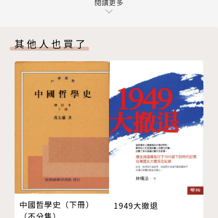
04 希伯來人出埃及
閱讀更多
‧溫文儒雅的漢人，為何只能忍辱跪在蒙古人的跟前？
05 古近東的統一
（參見事件29）
06 雅典民主政治的發達
‧沒想到教宗也會鬧雙包！莊嚴的教廷因此爭執不休～
其他人也買了
07 斯巴達的政治
（參見事件33）
08 亞歷山大大帝的時代
‧向東方啟航吧！目的是將物美價廉的辛香料滿載而
09 羅馬從共和制到君主制
歸！（參見事件36）
10 基督教的成立與發展
‧不服氣任命的新國王！乾脆把國王的使者從城堡窗戶
11 古伊朗的變遷
丟出！（參見事件43）
12 印度文明的盛衰
‧也太壓榨人！把一箱箱來自殖民母國的紅茶倒入海
13 黃河文明的盛衰
裡，爭取獨立！（參見事件50）
14 春秋戰國時代
‧萬人空巷！人人趕搭火車，爭相目睹美輪美奐的大水
15 秦朝
晶宮～（參見事件55）
16 漢朝
‧超大膽政策！為了奪得侵略亞洲的先機，不惜將國家
17 絲路的發達
當做抵押的籌碼！（參見事件64）
18 魏晉南北朝
‧砰砰砰！暗殺奧地利王儲夫婦的槍響，竟是世界大戰
中國哲學史（下冊）
1949大撤退
19 隋唐時代
開打的號角！（參見事件68）
（不分售）