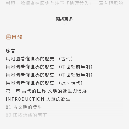
對照，讓讀者在歷史全境下「情理並入」，深入現場的
情緒，並超脫其外理性解讀。
閱讀更多
本書特色
●書裡附有地圖、年表，可對照當時的台灣
目錄
●關鍵人物特寫
序言
●77個視覺現場
用地圖看懂世界的歷史 （古代）
●核心解說、透視祕辛
用地圖看懂世界的歷史 （中世紀前半期）
用地圖看懂世界的歷史 （中世紀後半期）
猜猜看，這些是哪一段歷史的場景：
用地圖看懂世界的歷史 （近、現代）
‧敵軍居然派出大象應戰！總之想先辦法打倒它！（參
第一章 古代的世界 文明的誕生與發展
見事件09）
INTRODUCTION 人類的誕生
‧千里迢迢傳達聖旨卻被對方一口回絕，落寞踏上的回
01 古文明的發生
途，卻成了絲路？（參見事件17）
02 印歐語族的南下
‧神聖的教會，怎能容許有人透過私下金錢交易當上主
03 圖坦卡門的治世
教！（參見事件24）