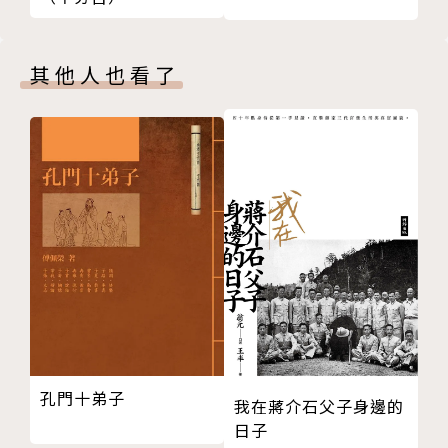
了解世界文化與風俗 非洲篇
‧什麼？巴黎的凱旋門前，竟曾傲然站立著納粹軍隊！
簡明圖解 世界的動向
（參見事件74）
古代的世界 考察
其他人也看了
第二章 中世紀的世界（前半期）各國的盛衰
翻開本書，還有更多⋯⋯
20 日耳曼民族的大遷徙
21 法蘭克王國的崛起
作者簡介
22 維京人的活動
23 封建社會的開始
祝田秀全
24 羅馬天主教廷
曾任職東京外國語大學亞非語言文化研究所研究員，目
25 拜占庭帝國的繁榮
前為代代木研討會世界史講師，也擔任品川區主辦的銀
26 斯拉夫民族的歷史
髮大學的教授。著有《機關考試的訣竅世界史B》（桐
27 十字軍東征
原書店）、《兩小時就能溫習世界史》（大和書房）、
28 五代十國與宋朝
《複習已經忘記的高中世界史》、《東大的深奧世界
29 蒙古帝國與元朝的統治
史》（同為中經出版）等書（以上書名皆為暫譯）。興
孔門十弟子
30 伊斯蘭世界的變遷
趣是古典落語鑑賞與音樂。
我在蔣介石父子身邊的
31 帖木兒帝國
日子