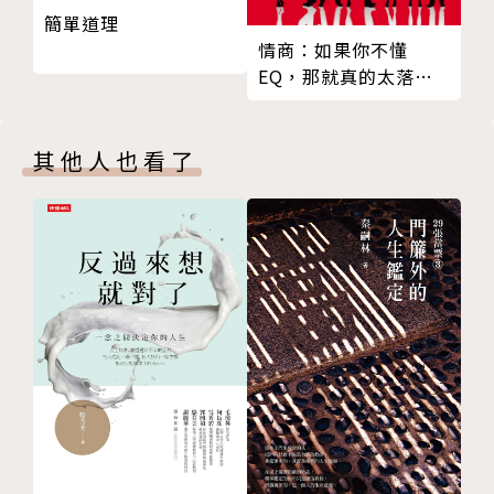
陳弘美
簡單道理
和男士一流的互動，這些舉止暴露假淑女
國際顧問，現居東京。外祖父許丙先生曾為日本貴族院
情商：如果你不懂
Part 2 女人的四大配飾，名媛的流儀
議員。
EQ，那就真的太落伍
Chapter 5 珠寶是僕，不是主
生於臺北市，國中畢業後就讀臺北美國學校、日本上智
了
不要被珠寶愚弄了
大學國際學部。在大學時即擔任各種國際會議（包括聯
戴仿品丟臉嗎？
合國大學世界會議）中、英語口譯，展開其國際性人
其他人也看了
珠寶的TPO
脈。
戴珠寶的流儀
曾任職於富士電視公司國際部，期間曾與歐洲傳統、位
Chapter 6 「為誰使用香水？」才是重點
於維也納的知名禮儀學校Elmayer策畫東京分校，並編
今天香水的對象是誰？
輯社交禮儀教學課程。之後獨立為電視製作人，專攻國
香水的TPO
際議題。
什麼樣的香水是好香水？
透過家庭背景、國際性工作和私人交遊與國際各階級人
Chapter 7 皮包要用對場合
士交流，以及本身愛好世界旅遊的經驗，著作國際修養
皮包的TPO
和禮儀書皆暢銷於海內外。
名牌的流儀
現為國際顧問，參與跨國事業，包括臺灣高鐵建設工程
Chapter 8 鞋子是你的「第二張臉」
高峰會議等。
全身當中，末梢最顯眼