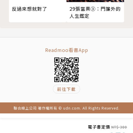
著作
健康的基底在鞋子
《品味的法則x餐桌禮儀：西餐篇》
反過來想就對了
29張當票③：門簾外的
鞋跟各種高度的意義
人生鑑定
《品味的法則x餐桌禮儀：日本料理篇》
鞋形的TPO
《現代社會人的國際禮儀》
絲襪一定要穿嗎？
《日本311默示：瓦礫堆裡最寶貝的紀念》
Part 3 華而不浮的穩重氣質，出自有質感的家庭生活
《男品：複眼能力與品味的科學》
Chapter 9 世界上最好的招待所──家
Readmoo看書App
《電視低能我們損失什麼：日本的電視也是從低能走出
事前的準備工作
TV》
料理的考量，以及如何偷懶？
當天的準備
收禮時的禮貌
前往下載
女主人的社交術
如何趕客、送客？
Chapter 10 去私宅作客時，小心地雷！
聯合線上公司 著作權所有 © udn.com. All Rights Reserved.
拜訪的時間
進門口的規矩
電子書定價
NT$ 380
私宅內的「禁區」地雷重重