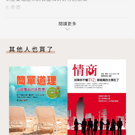
8.鞋子是你的「第二張臉」
6.走姿
9.世界上最好的招待所——家
7.手勢的粗、雅
10去私宅作客時，小心地雷！
8.有氣質的發聲和談吐
閱讀更多
11.名媛必具的生活教養——瞭解食器文化
9.你有沒有坐錯位子？
12.光環來自高頻的生物光子——運動和飲食的原點
10.貼身小物品：筆、手帕、小手冊、名片匣
13.光環來自高頻的意念——日常升維的方法
其他人也買了
Chapter 2 三分鐘內留下印象的社交達人
14.慢活，做自己時間的設計師
高段社交術
15.名媛的格局——單獨行動的膽識和深度
社交實力就是內涵的實力
16.成為高級飯店、日式旅館的一流女客
如何和陌生人社交？
17.世界觀升級的觀光客
如何和討厭的人社交？
18.優雅地享受異國的文化殿堂
Chapter 3 測量自己的知性、感性全方位的舞台──
19.有「錨」！
社交
20.面由心生：「臉」是你人生的成續單
社交的意義
社交必知的三大禮儀
作者簡介
Chapter 4 在餐廳約會，暴露假淑女的舉止
餐桌禮儀