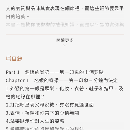
人的氣質與品味其實表現在細節裡，而這些細節要靠平
日的培養。
本書不是教你硬梆梆的禮儀知識，而是以平易的實例與
重點提示，
道出國際禮儀專家的深刻體會與可行方案。
閱讀更多
掌握成為真名媛的20個法則，讓你從裡到外，美麗滿
目錄
分——
Part 1 名媛的脊梁──第一印象的十個要點
1.決定第一印象的十個要點
Chapter 1 名媛的脊梁──第一印象三分鐘內決定
2.三分鐘內留下印象的社交達人
1.外觀的第一眼是頭髮、化妝、衣著、鞋子和指甲，及
3.測量自己的知性、感性全方位的舞台——社交
格的底線在哪裡？
4.在餐廳約會，暴露假淑女的舉止
2.打招呼呈現父母家教、有沒有見過世面
5.珠寶是僕，不是主
3.表情、視線和你當下的心情無關
6.「為誰使用香水？」才是重點
4.站姿顯示你對人生的姿態
7.皮包要用對場合
5.坐姿暗透你的資歷和對對方的想法