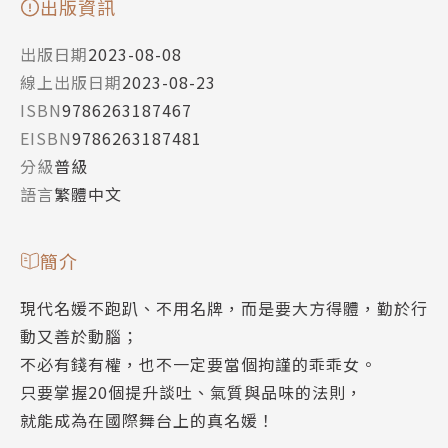
出版資訊
出版日期
2023-08-08
線上出版日期
2023-08-23
ISBN
9786263187467
EISBN
9786263187481
分級
普級
語言
繁體中文
簡介
現代名媛不跑趴、不用名牌，而是要大方得體，勤於行
動又善於動腦；
不必有錢有權，也不一定要當個拘謹的乖乖女。
只要掌握20個提升談吐、氣質與品味的法則，
就能成為在國際舞台上的真名媛！