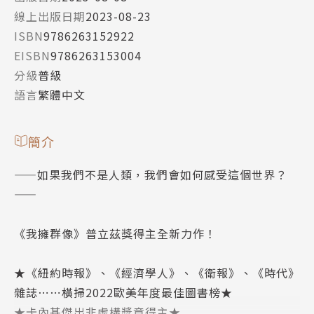
線上出版日期
2023-08-23
ISBN
9786263152922
EISBN
9786263153004
分級
普級
語言
繁體中文
簡介
——如果我們不是人類，我們會如何感受這個世界？
——
《我擁群像》普立茲獎得主全新力作！
★《紐約時報》、《經濟學人》、《衛報》、《時代》
雜誌⋯⋯橫掃2022歐美年度最佳圖書榜★
★卡內基傑出非虛構獎章得主★