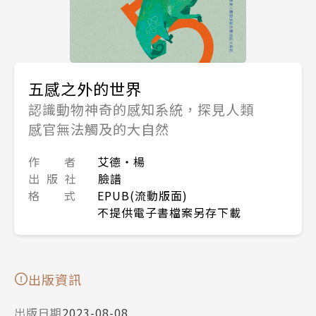
五感之外的世界
認識動物神奇的感知系統，探見人類
感官無法觸及的大自然
作 者
艾德・楊
出 版 社
臉譜
格 式
EPUB(流動版面)
不提供電子書檔案另存下載
出版資訊
出版日期
2023-08-08