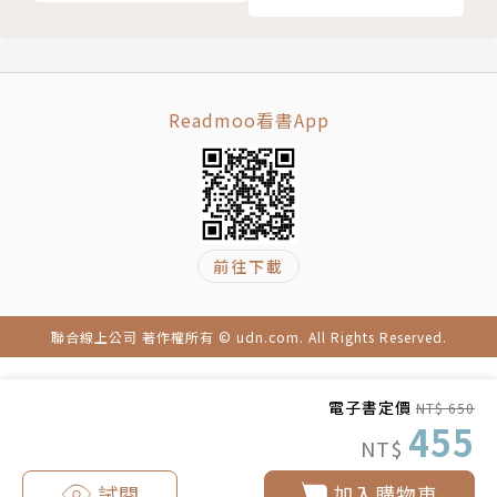
微小電場。熊蜂也能感受到花朵的電場。
◆ 博貢夜蛾、歐亞鴝、赤蠵龜等生物可以藉由感應地
球磁場的「磁感」導航方向，極其精準地抵達千里外的
Readmoo看書App
目的地。
……
作者簡介
前往下載
艾德．楊Ed Yong
獲獎無數的科學記者、暢銷書作家，現為《大西洋》雜
誌撰寫報導。畢業於劍橋大學動物系，並在英國倫敦帝
聯合線上公司 著作權所有 © udn.com. All Rights Reserved.
國大學得到碩士學位。曾獲普立茲釋義報導獎（Pulitz
er Prize in explanatory journalism）、美國醫學作
電子書定價
NT$ 650
455
家協會頒發之約翰·P·麥葛文獎（John P. McGover
NT$
n Award）以及AAAS 卡弗里科學新聞獎（AAAS Kavli
試閱
加入購物車
Science Journalism Award）等。