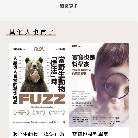
第十一章 心中自有方向──磁場
閱讀更多
視覺比人類黯淡、蝙蝠聽得見超音波、蜜蜂能在向日葵
第十二章 同時打開每一扇窗──統合感覺
上看見靶心圖案⋯⋯，我們也能透過麥克風聽見葉蟬唱
第十三章 拯救寂靜，保留黑暗──瀕危的感覺景觀
歌，或者在腦中想像鱷魚敏感的皮膚，就像在表皮上長
其他人也買了
謝詞
滿指尖。
附註
參考文獻
了解動物的感官，能帶我們看見世界更多元真實的樣
貌，而更懂得尊重、謙卑地看待大自然。當我們知道藍
鯨會用低頻率的次音波長距離溝通，可讓人類意識到海
洋上普遍使用的聲納系統會影響到牠們的生存；又或者
人造光源的光害會使得黑暗消失，威脅到野生動物的感
官。對於逐漸消失中的安靜和黑暗，人類需要有更多同
理和理解，才能與生態更和諧共處。
本書將帶你走入令人眼花撩亂的動物感官世界，從我們
也很熟悉的五感，到回聲系統、磁覺、電覺等較陌生的
寶寶也是哲學家
當野生動物「違法」時
感覺，拓展你的眼耳鼻口，甚至手指，也會探討那些正