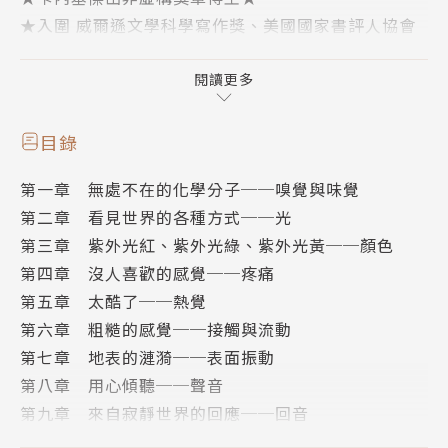
★入圍 威爾遜文學科學寫作獎、美國國家書評人協會
獎、科克斯書評獎★
閱讀更多
【臺灣爬行類動物保育協會常務理事 曾文鼎 專業審
目錄
訂】
第一章 無處不在的化學分子──嗅覺與味覺
第二章 看見世界的各種方式──光
從視覺、痛覺、熱覺 、觸覺、聽覺、回音到電覺與磁
第三章 紫外光紅、紫外光綠、紫外光黃──顏色
覺……
第四章 沒人喜歡的感覺──疼痛
上天下地，走訪世界各個角落，從最新、最全面的動物
第五章 太酷了──熱覺
感官研究成果，發現超乎你我感知的另一個世界。
第六章 粗糙的感覺──接觸與流動
第七章 地表的漣漪──表面振動
生物利用感官形塑周圍環境，卻也不可避免地封閉在各
第八章 用心傾聽──聲音
自的感官泡泡中。人類過去曾因此認為世界就是我們所
第九章 來自寂靜世界的回應──回音
見的樣子：七彩的虹、反覆的鳥鳴、海浪的波動等。但
第十章 活體電池──電場
事實上，動物覺知到的可能與人類相當不同，例如狗的