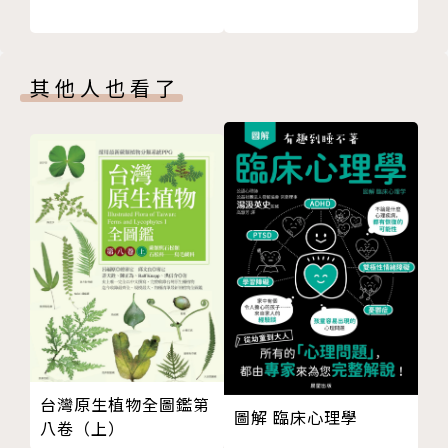
悄悄消失的感覺景觀。現在就帶上你的好奇心，一起體
驗五感之外的世界吧！
其他人也看了
書中還有更多令人驚奇的生物感官：
◆ 埃及穢蠅擁有超高速的視覺能力，能讓牠抓住快速
飛行中的昆蟲，而人類行為在牠眼裡就像慢動作。
◆ 扇貝的生物構造看似簡單，卻有複雜的視覺，貝殼
內緣環繞著許多亮藍色的眼睛。
◆ 鯰魚就像是一隻會游泳的舌頭，全身的皮膚上都布
滿味蕾。
◆ 海獺敏銳的肉掌和紅腹濱鷸的鳥喙都能在沒有視覺
的輔助下快速辨認深海或沙地裡的獵物。
◆ 斑胸草雀能聽見同類歌聲中的快速細節，但人耳聽
台灣原生植物全圖鑑第
不見。
圖解 臨床心理學
八卷（上）
◆ 鯊魚和魟魚頭部的勞倫氏壺腹能感應到獵物製造的