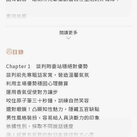
實用推薦
馬克 超人氣職場部落客｜許文耀 政治大學心理系教授
｜游梓翔 世新大學特聘教授｜謝文憲 企業講師、職場
閱讀更多
作家、主持人
目錄
面對職場形形色色、複雜難懂的人事，
Chapter 1 談判時要站穩絕對優勢
與各類族群友善相處共贏的實用心理技巧。
談判前先寒暄話家常，營造溫馨氣氛
利用主場優勢穩固心理勝算
本書彙整各國實用心理研究，收錄洞悉他人行為背後真
運用香氣促使對方讓步
正意涵的120則心理技巧，教你透過言行舉止，精準看
咬住原子筆三十秒鐘，訓練自然笑容
人讀心，彈性應對各種社交人際場合，掌握潛在人性規
選對眼鏡！凸顯知性魅力，隱藏五官缺點
則！
男性風格裝扮，容易給人具決斷力的印象
依據性別，採取不同說話速度
◆「瞬間判斷」的技巧→讓人秒懂對方真心
讓人感覺有氣勢的對話能操控對方心思
→美國新墨西哥大學馬利．哈利斯博士：「想要說服年