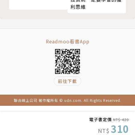
「頻繁溝通」能讓彼此產生信賴感
利思維
著有：《蝴蝶結法則》（商周出版）、《看穿內心情緒
想要對方開心，必須先讓自己開心
的行為暗示心理學：頂尖心理學家證實，99%人能看
善用「附和」引導對方說話
透的50招讀心術》（方言文化）、《選擇心理學，教
活用「比喻」操控對方內心
你做對每個決定：60則生活實例運用，不再選錯而懊
文章及對話的最後，請以「讚美」結尾
悔》（方言文化）、《精準抉擇：百位頂尖科學家實
Readmoo看書App
「清楚傳達重點」給對方的四種簡報技巧
證，運用心理學做出最佳選擇，不再選錯而懊悔》（格
說服他人時，鎖定單一重點就好
致文化）、《連拜託都不用，這樣暗示最有效：漫畫超
說服力道的強弱，取決於「質」而不在「量」
圖解！用「暗示」就能順利動搖他人的心》（方舟文
拜託他人前，請「先讚美」
化）等多本實用佳作。
前往下載
贏得他人信賴的七種對話技巧
以柔性態度表達自己的想法
譯者簡介
掌握五種不易被說服的個性
聯合線上公司 著作權所有 © udn.com. All Rights Reserved.
打動不易被說服者的四種技巧
陳美瑛
面對先入為主觀念強的人，請運用「兩段式說服技巧」
畢業於輔仁大學國際貿易學系、日本語文學系（輔
電子書定價
NT$ 420
想要說服主管，請展現積極的態度
系）。
310
NT$
說服時毋須冗言，只要「提出事實」即可
輔仁大學翻譯學研究所中日筆譯組；現為專職譯者。