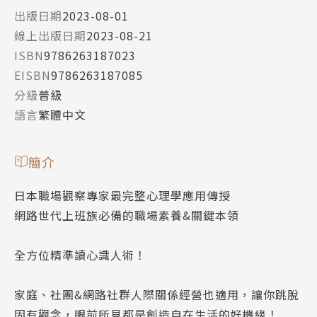
出版日期
2023-08-01
線上出版日期
2023-08-21
ISBN
9786263187023
EISBN
9786263187085
分級
普級
語言
繁體中文
簡介
日本職場觀察專家最完整心理學應用傳授
網路世代上班族必備的職場素養&關鍵本領
全方位精準讀心識人術！
家庭、社團&網路社群人際關係經營也適用，讓你跳脫
固有觀念，眼前所見都是創造自在生活的好機緣！