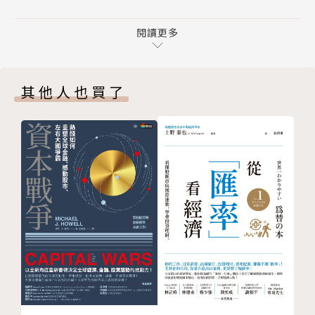
巧妙運用肢體動作，掌控對話進展
長者，最有效的方法就是關照他們的『自尊心』。」
想贏得他人好感，請如實展現及傳達善意
閱讀更多
利用「變色龍效果」獲得對方好感
◆想成功打動他人→運用模式、規則、法則等邏輯方法
模仿對方姿勢，取得認同與信賴
來說服
其他人也買了
適時運用「誇張動作」來展現自己
→美國耶魯大學心理學教授諾曼．米勒：「先入為主觀
「姿勢平衡」會讓對方安心
念強的人，原則上建議採取『兩段式說服』技巧。」
照稿唸讀，對聽眾來說簡直「無聊到爆」
簡報後開啟現場燈光，聽眾心情會跟著開朗起來
◆想成為領導者→懂得善用「心理技巧」就能輕鬆做到
善用「AM理論」讀取聽眾心理
→著名心理學家海姆．吉諾特：「『讚美』會讓人開
「Z字形」移動視線容易打動聽眾
心，但要讓人感受誠意卻又不諂媚，請運用『三明治
面對難以應付的對象，請與他的祕書、朋友建立關係
法』。」
與其討好上司，不如親切對待下屬
「讚美」是讓對方心情變好的有效技巧
◆面臨自我極限時→請將「瓶頸」視為突破既有觀念的
心理小講座１ 無論男女，外表都會影響成功與收入
大好機會
心理小講座２ 心智訓練有可能增加收入
→美國東北大學的史考特．巴爾帝斯教授：「因為他人
Chapter 2 秒懂看穿對方心思
導致的壓力，對事情不會有任何幫助。但如果壓力是來