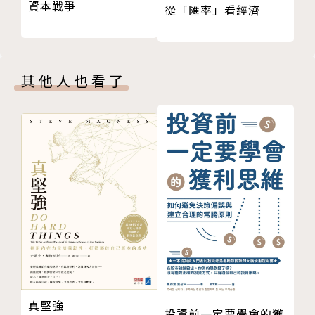
資本戰爭
從「匯率」看經濟
從說話語氣判斷對方的個性
自自己設定的目標，就有可能成為正向壓力。」
從口頭禪洞悉對方內心想法
說服年長者時，一定要重視他們的「自尊心」
◆愈能「控制心智」的人→愈能提升自我實力
面對競爭型的人，請以柔情攻勢說服對方
→美國俄亥俄州立大學心理學教授史帝芬．狄恩：「習
其他人也看了
操控難應付女性的五種對話技巧
慣做白日夢的人，容易產生獨特想法。想具備彈性的思
操控愛說話者的四項技巧
考能力，請從培養做白日夢的習慣開始。」
讓「缺乏安全感」的人敞開心房
說服程度會因對方「體重」而異
作者簡介
看穿他人謊言的技巧
從對方「走路方式」洞悉性格與特質
內藤誼人
從手部動作看出對方「YES」或「NO」
慶應義塾大學社會學研究科博士課程修畢。
情緒與肢體動作的關連性
心理學家，立正大學特聘講師，安吉爾德公司負責人。
心理小講座３ 家中老么具物質主義或浪費的傾向
擅長運用大量心理學資料及社會心理學知識，提出淺顯
心理小講座４ 領導者容易採納與自己相同的意見
易懂的具體建議，不僅廣受社會好評，也得到無數讀者
Chapter 3 讓對方百分之百說「YES」
的支持。其公司以人才培育和提升業務銷售為主軸，為
真堅強
能吸引對方注意的自我介紹
各企業提供諮詢顧問服務。
投資前一定要學會的獲