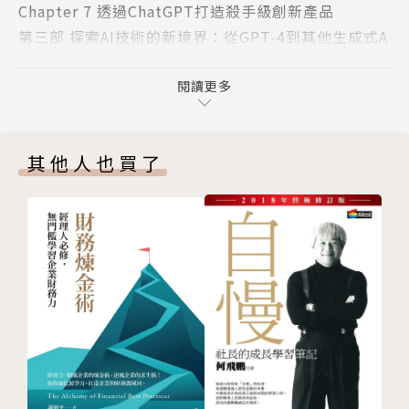
Chapter 7 透過ChatGPT打造殺手級創新產品
這本書將會以超過百萬瀏覽的《ChatGPT 指令大全》
第三部 探索AI技術的新境界：從GPT-4到其他生成式A
為基底，不僅教你指令，更進一步教你如何串接、導入
I 應用
ChatGPT，讓你能夠發揮 ChatGPT 的強大能力。我
Chapter 8 更強大的ChatGPT：GPT-4與插件介紹
閱讀更多
們會用最淺白好懂的方式，讓即使沒有程式背景的你，
Chapter 9 ChatGPT以外的AI技術與產品
也能跟著書一步步完成 ChatGPT 串接到 LINE 等不同
第四部 重新思考後ChatGPT時代的世界
平台，以及打造出各類 ChatGPT 的創新應用！
其他人也買了
Chapter 10 如何不被AI取代? 後ChatGPT時代必備的
思維
附錄 A ChatGPT指令大全
附錄 B 工具推薦列表