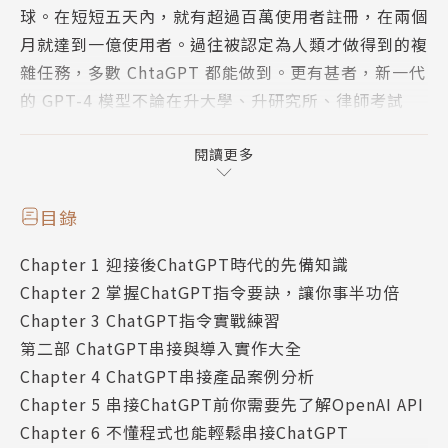
球。在短短五天內，就有超過百萬使用者註冊，在兩個
月就達到一億使用者。過往被認定為人類才做得到的複
雜任務，多數 ChtaGPT 都能做到。更有甚者，新一代
的 GPT-4 模型不論在升大學、升研究所、律師考試
上，都名列前茅。
閱讀更多
這不禁讓許多人開始焦慮，怕自己可能在 ChatGPT 領
軍的生成式 AI 浪潮下被取代。在有人擔心的同時，有
目錄
另一類人看見了機會，因為從個人層面，ChatGPT 能
Chapter 1 迎接後ChatGPT時代的先備知識
協助大幅度提升工作效率；從企業層面，ChatGPT 可
Chapter 2 掌握ChatGPT指令要訣，讓你事半功倍
以進一步讓既有的數位產品，晉升成為智慧產品。
Chapter 3 ChatGPT指令實戰練習
第二部 ChatGPT串接與導入實作大全
ChatGPT 的到來是福是禍端看你用什麼角度看，而我
Chapter 4 ChatGPT串接產品案例分析
們希望能幫助那些想善用 AI 的人。希望透過這本書，
Chapter 5 串接ChatGPT前你需要先了解OpenAI API
讓你也能成為能駕馭 AI 的一份子。
Chapter 6 不懂程式也能輕鬆串接ChatGPT