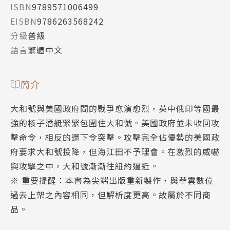
ISBN
9789571006499
EISBN
9786263568242
分級
普級
語言
繁體中文
簡介
大和號與美國政府間的戰爭愈演愈烈，英中俄印等國最
強的核子潛艇緊緊包圍住大和號。美國政府並未收回攻
擊命令，相反的還下令突擊。攻擊完全佔優勢的美國政
府要求大和號投降，但海江田不予理會。在激烈的威嚇
與攻擊之中，大和號漸漸往紐約逼近。
※ 重要提醒：本書為尖端出版重新製作，與華雲數位
過去上架之內容相同，但解析度更高。故屬於不同商
品。