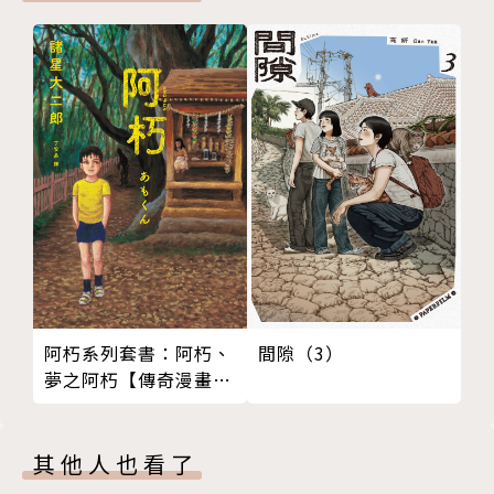
版權頁
封底
阿朽系列套書：阿朽、
間隙（3）
夢之阿朽【傳奇漫畫大
師‧諸星大二郎最新黑
色幽默怪談作品】
其他人也看了