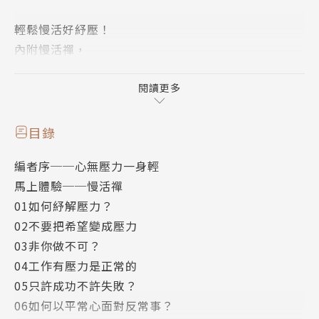
輕鬆慢活好紓壓！
內附慢活禪，
一起放下壓力！展開活力！
閱讀更多
工作壓力大嗎？
如何轉危為安呢？
目錄
何不立即體驗紓壓禪的紓壓妙法，
編者序──心無壓力一身輕
讓你把壓力轉為活力！
馬上體驗──慢活禪
01如何紓解壓力？
本書針對上班族的種種事業壓力問題：
02不要把希望變成壓力
難關難過、六神無主、東怕西怕、手忙腳亂……，
03非你做不可？
精選聖嚴法師40則紓壓指引，
04工作有壓力是正常的
透過不同面向的紓壓禪，
05只許成功不許失敗？
以平常心面對順逆境，盡其在我，
06如何以平常心面對反常事？
你就能鬆一口氣，解除壓力，