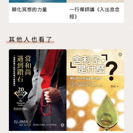
23忍出工作好本領
顯化冥想的力量
一行禪師講《入出息念
24別再自己逼自己！
聖嚴法師提出「提昇人的品質，建設人間淨土」的理
經》
25慈悲自己
念，相繼創辦中華佛學研究所、法鼓佛教學院、僧伽大
26失敗是成功之母
學、法鼓大學等院校，也以豐富的禪修經驗、正信的佛
27如何化解不景氣的壓力？
法觀念和方法指導東、西方人士修行。法師著重以現代
其他人也看了
28如何用平常心應試？
人的語言和觀點普傳佛法，陸續提出「心靈環保」、
29預防情緒失火
「四種環保」、「心五四運動」、「心六倫」等社會運
30休閒娛樂真的能紓壓嗎？
動，更致力於國際弘化工作，其寬闊胸襟與國際化視
31還有一口呼吸在
野，深獲海內外肯定。
32命運可以改嗎？
33現在的危機是最好的轉機
34忍一下就過去了
35轉變心境就會快樂
36海綿精神
37工作做不完怎麼辦？
38順其自然化解壓力