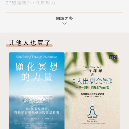
07加強能力，化解壓力
工作從此真輕鬆！
08如何愈挫愈勇？
09是壓力太大或努力太少？
閱讀更多
10如何運用危機改變自己？
● 作者簡介：
11遇到關卡，該做的事照常做
其他人也買了
12如何面對四面八方的壓力？
聖嚴法師（1930～2009年）
13有耐力就不怕壓力
14對順境感謝、對逆境感恩
聖嚴法師1930年生於江蘇南通，1943年於狼山出家。
15面對貧窮的勇氣
曾於高雄美濃閉關六年，隨後留學日本，獲立正大學文
16失敗都是別人的錯？
學博士學位。1975年應邀赴美弘法。1989年創建法鼓
17如何運用生命的低潮期？
山，並於2005年開創繼起漢傳禪佛教的「中華禪法鼓
18找對方向，不管成敗壓力
宗」。
19行到水窮處，坐看雲起時
20不能做大事就做小事
聖嚴法師是一位思想家、作家暨國際知名禪師，著作豐
21如何處理失業的壓力？
富，中、英、日文著作達百餘種，先後獲頒中山文藝
22面對壓力如何心不累？
獎、中山學術獎、總統文化獎及社會各界的諸多獎項。