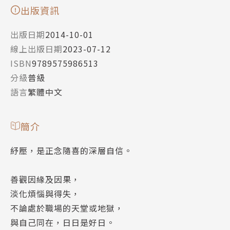
出版資訊
出版日期
2014-10-01
線上出版日期
2023-07-12
ISBN
9789575986513
分級
普級
語言
繁體中文
簡介
紓壓，是正念隨喜的深層自信。
善觀因緣及因果，
淡化煩惱與得失，
不論處於職場的天堂或地獄，
與自己同在，日日是好日。