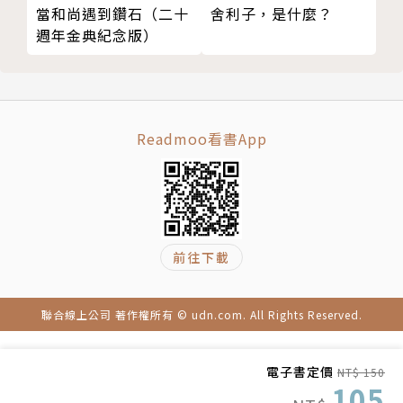
39如何面對自信不足的壓力？
舍利子，是什麼？
當和尚遇到鑽石（二十
40隨緣自在平常心
週年金典紀念版）
附錄──法鼓山禪修資訊
版權頁
Readmoo看書App
前往下載
聯合線上公司 著作權所有 © udn.com. All Rights Reserved.
電子書定價
NT$ 150
105