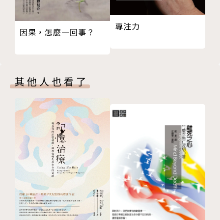
22 不做白日夢
23 為何找不到好工作？
聖嚴法師提出「提昇人的品質，建設人間淨土」的理
專注力
因果，怎麼一回事？
24 生存的本錢在哪裡？
念，相繼創辦中華佛學研究所、法鼓佛教學院、僧伽大
25 如何調整工作的腳步？
學、法鼓大學等院校，也以豐富的禪修經驗、正信的佛
26 中年還可以轉行嗎？
法觀念和方法指導東、西方人士修行。法師著重以現代
27 工作如何得人心？
人的語言和觀點普傳佛法，陸續提出「心靈環保」、
其他人也看了
28 現在就是最好的
「四種環保」、「心五四運動」、「心六倫」等社會運
29 當偏離了人生方向時
動，更致力於國際弘化工作，其寬闊胸襟與國際化視
30 別小看了自己
野，深獲海內外肯定。
31 怨家路窄難相容？
32 給別人生路，給自己後路
33 如何培養合作默契？
34 對自己的人生負責
35 失業而不失意
36 處處是家
37 讓生活重新上軌道