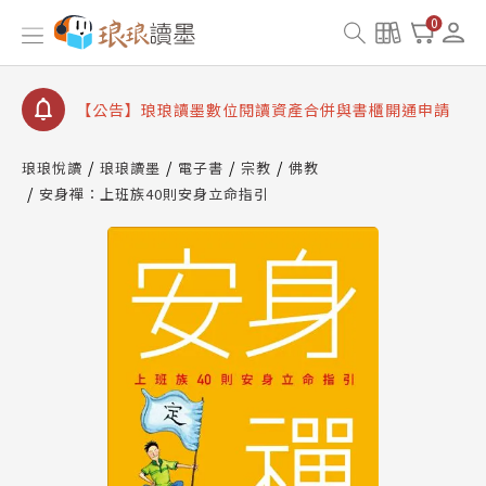
【公告】因 Readmoo 讀墨系統維護中，本站同步暫
0
停部分閱讀服務
【公告】琅琅讀墨數位閱讀資產合併與書櫃開通申請
【公告】琅琅讀墨書櫃開通常見問題
【公告】琅琅讀墨 3 分鐘完成書櫃開通與資產合併申
琅琅悅讀
琅琅讀墨
電子書
宗教
佛教
請圖文教學
【公告】琅琅書店服務升級重要說明及資產合併結果
安身禪：上班族40則安身立命指引
查詢
【公告】因 Readmoo 讀墨系統維護中，本站同步暫
停部分閱讀服務