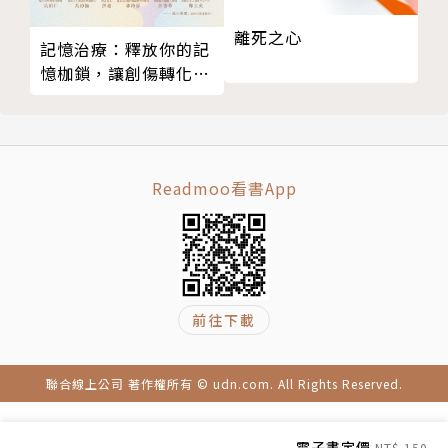
38 不為自己找藉口
離死之心
39 職場的最佳安身之道
記憶治療：釋放你的記
40 處處是安身立命處
憶枷鎖，讓創傷轉化成
生命的奇蹟
附 錄──法鼓山禪修資訊
版權頁
Readmoo看書App
前往下載
聯合線上公司 著作權所有 © udn.com. All Rights Reserved.
電子書定價
NT$ 150