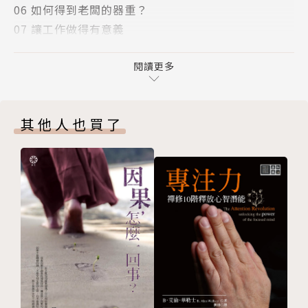
06 如何得到老闆的器重？
工作從此突飛猛進！
07 讓工作做得有意義
08 年輕人如何立工作志向？
09 畢業即失業
閱讀更多
● 作者簡介：
10 好命要靠自己努力
11 走應走的路，做應做的事
聖嚴法師（1930～2009年）
其他人也買了
12 找到人生的立足之地
13 生涯規畫可靠嗎？
聖嚴法師1930年生於江蘇南通，1943年於狼山出家。
14 如何幫自己的人生開路？
曾於高雄美濃閉關六年，隨後留學日本，獲立正大學文
15 今天的自己超越昨天的自己
學博士學位。1975年應邀赴美弘法。1989年創建法鼓
16 開放接受順逆境
山，並於2005年開創繼起漢傳禪佛教的「中華禪法鼓
17 活用四它應萬變
宗」。
18 我是誰？
19 流浪的人生
聖嚴法師是一位思想家、作家暨國際知名禪師，著作豐
20 不當天涯淪落人
富，中、英、日文著作達百餘種，先後獲頒中山文藝
21 大鴨游出大路，小鴨游出小路
獎、中山學術獎、總統文化獎及社會各界的諸多獎項。