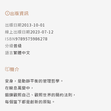
出版資訊
出版日期
2013-10-01
線上出版日期
2023-07-12
ISBN
9789575986278
分級
普級
語言
繁體中文
簡介
安身，是動靜平衡的管理哲學。
在瞬息萬變中，
鍛鍊觀照自己、觀照世界的簡約法則，
每個當下都是創新的原點。