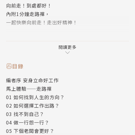
向前走！到處都好！
內附1分鐘走路禪，
一起快樂向前走！走出好精神！
找不到好工作嗎？
生涯規畫趕不上人生變化？
閱讀更多
何不立即體驗安身禪的安定自在，
讓你不再徬惶不安想換工作！
目錄
編者序 安身立命好工作
本書針對上班族的種種就業焦慮問題：
馬上體驗——走路禪
是不是入錯行、該不該換工作、中年失業、找不到容身
01 如何找到人生的方向？
之地……，
02 如何選擇工作出路？
精選聖嚴法師40則安身立命指引，
03 找不到自己？
透過不同面向的安身禪，
04 做一行怨一行？
找到工作立足點，建立人生大方向，
05 下個老闆會更好？
讓你安心就定位，